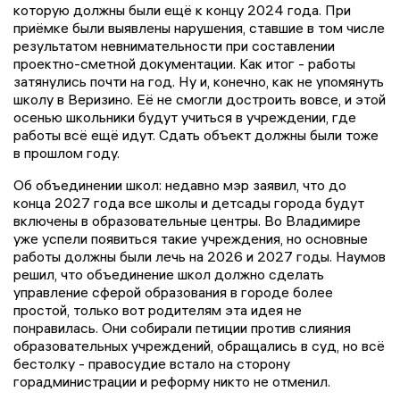
которую должны были ещё к концу 2024 года. При
приёмке были выявлены нарушения, ставшие в том числе
результатом невнимательности при составлении
проектно-сметной документации. Как итог - работы
затянулись почти на год. Ну и, конечно, как не упомянуть
школу в Веризино. Её не смогли достроить вовсе, и этой
осенью школьники будут учиться в учреждении, где
работы всё ещё идут. Сдать объект должны были тоже
в прошлом году.
Об объединении школ: недавно мэр заявил, что до
конца 2027 года все школы и детсады города будут
включены в образовательные центры. Во Владимире
уже успели появиться такие учреждения, но основные
работы должны были лечь на 2026 и 2027 годы. Наумов
решил, что объединение школ должно сделать
управление сферой образования в городе более
простой, только вот родителям эта идея не
понравилась. Они собирали петиции против слияния
образовательных учреждений, обращались в суд, но всё
бестолку - правосудие встало на сторону
горадминистрации и реформу никто не отменил.