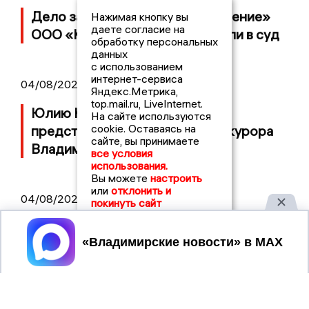
Дело застройщика ЖК «Поколение»
Нажимая кнопку вы
даете согласие на
ООО «Капитал Строй» передали в суд
обработку персональных
данных
с использованием
интернет-сервиса
04/08/2026 11:36
Яндекс.Метрика,
top.mail.ru, LiveInternet.
Юлию Калистову официально
На сайте используются
cookie. Оставаясь на
представили в должности прокурора
сайте, вы принимаете
Владимирской области
все условия
использования.
Вы можете
настроить
или
отклонить и
04/08/2026 09:01
покинуть сайт
В Суздале прошёл Фестиваль Огурца:
Принять
сколько потратили на организацию?