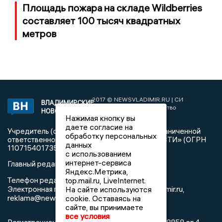
Площадь пожара на складе Wildberries
составляет 100 тысяч квадратных
метров
2017 © NEWSVLADIMIR.RU | СИ
ВЛАДИМИРСКИЕ
«Информационное агентство
НОВОСТИ
Владимирские новости»
Нажимая кнопку вы
даете согласие на
Учредитель (соучредители): Общество с ограниченной
обработку персональных
ответственностью «РЕГИОНАЛЬНЫЕ НОВОСТИ» (ОГРН
данных
1107154017354)
с использованием
интернет-сервиса
Главный редактор: Мазов С. А.
Яндекс.Метрика,
8 (4922) 666916
Телефон редакции:
top.mail.ru, LiveInternet.
info@newsvladimir.ru
Электронная почта редакции:
,
На сайте используются
reklama@newsvladimir.ru
cookie. Оставаясь на
сайте, вы принимаете
все условия