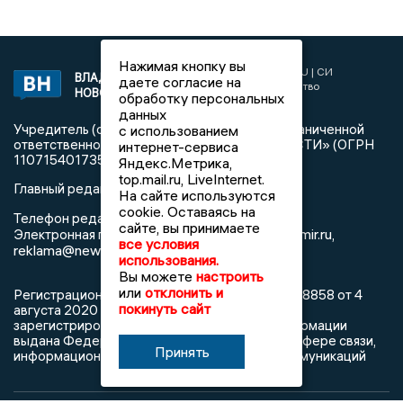
Нажимая кнопку вы
2017 © NEWSVLADIMIR.RU | СИ
ВЛАДИМИРСКИЕ
даете согласие на
«Информационное агентство
НОВОСТИ
обработку персональных
Владимирские новости»
данных
Учредитель (соучредители): Общество с ограниченной
с использованием
ответственностью «РЕГИОНАЛЬНЫЕ НОВОСТИ» (ОГРН
интернет-сервиса
1107154017354)
Яндекс.Метрика,
top.mail.ru, LiveInternet.
Главный редактор: Мазов С. А.
На сайте используются
cookie. Оставаясь на
8 (4922) 666916
Телефон редакции:
сайте, вы принимаете
info@newsvladimir.ru
Электронная почта редакции:
,
все условия
reklama@newsvladimir.ru
использования.
Вы можете
настроить
или
отклонить и
Регистрационный номер: серия Эл № ФС77-78858 от 4
покинуть сайт
августа 2020 г. согласно выписке из реестра
зарегистрированных средств массовой информации
выдана Федеральной службой по надзору в сфере связи,
Принять
информационных технологий и массовых коммуникаций