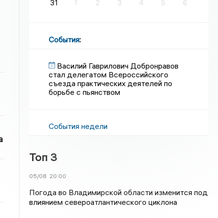
31
1
2
3
4
5
6
События
:
Василий Гаврилович Добронравов
стал делегатом Всероссийского
съезда практических деятелей по
борьбе с пьянством
События недели
а
Топ 3
05/08
20:00
Погода во Владимирской области изменится под
влиянием североатлантического циклона