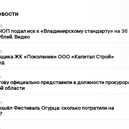
овости
30
ЧОП подал иск к «Владимирскому стандарту» на 36
блей. Видео
0
йщика ЖК «Поколение» ООО «Капитал Строй»
уд
6
ову официально представили в должности прокурор
й области
1
ошёл Фестиваль Огурца: сколько потратили на
?
3