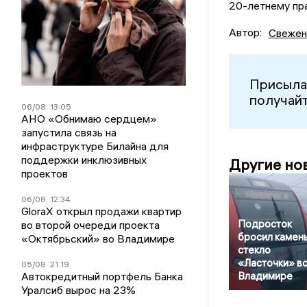
20-летнему пр
Автор:
Свежен
Присыла
получайт
06/08
13:05
АНО «Обнимаю сердцем»
запустила связь на
инфраструктуре Билайна для
поддержки инклюзивных
Другие но
проектов
06/08
12:34
GloraX открыл продажи квартир
Подросток
во второй очереди проекта
бросил камень
«Октябрьский» во Владимире
стекло
«Ласточки» в
05/08
21:19
Автокредитный портфель Банка
Владимире
Уралсиб вырос на 23%