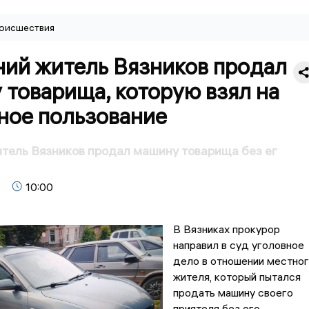
оисшествия
ний житель Вязников продал
товарища, которую взял на
ное пользование
тель Вязников продал машину товарища без ег
10:00
В Вязниках прокурор
направил в суд уголовное
дело в отношении местно
жителя, который пытался
продать машину своего
приятеля без его