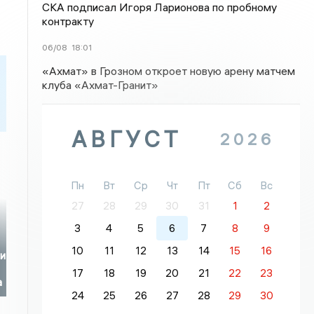
СКА подписал Игоря Ларионова по пробному
контракту
06/08
18:01
«Ахмат» в Грозном откроет новую арену матчем
клуба «Ахмат-Гранит»
АВГУСТ
2026
Пн
Вт
Ср
Чт
Пт
Сб
Вс
27
28
29
30
31
1
2
3
4
5
6
7
8
9
10
11
12
13
14
15
16
аи
17
18
19
20
21
22
23
а
24
25
26
27
28
29
30