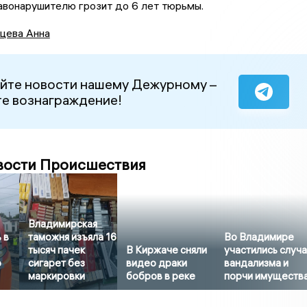
авонарушителю грозит до 6 лет тюрьмы.
цева Анна
йте новости нашему Дежурному –
е вознаграждение!
вости Происшествия
Владимирская
 в
таможня изъяла 16
Во Владимире
тысяч пачек
В Киржаче сняли
участились случ
о
сигарет без
видео драки
вандализма и
маркировки
бобров в реке
порчи имуществ