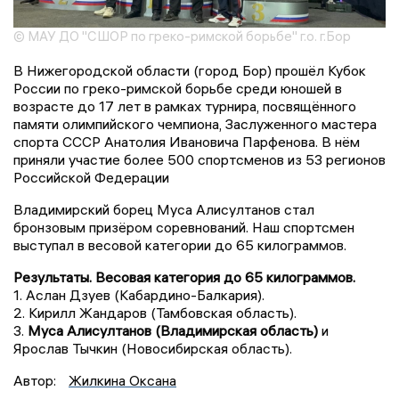
© МАУ ДО "СШОР по греко-римской борьбе" г.о. г.Бор
В Нижегородской области (город Бор) прошёл Кубок
России по греко-римской борьбе среди юношей в
возрасте до 17 лет в рамках турнира, посвящённого
памяти олимпийского чемпиона, Заслуженного мастера
спорта СССР Анатолия Ивановича Парфенова. В нём
приняли участие более 500 спортсменов из 53 регионов
Российской Федерации
Владимирский борец Муса Алисултанов стал
бронзовым призёром соревнований. Наш спортсмен
выступал в весовой категории до 65 килограммов.
Результаты. Весовая категория до 65 килограммов.
1. Аслан Дзуев (Кабардино-Балкария).
2. Кирилл Жандаров (Тамбовская область).
3.
Муса Алисултанов (Владимирская область)
и
Ярослав Тычкин (Новосибирская область).
Автор:
Жилкина Оксана