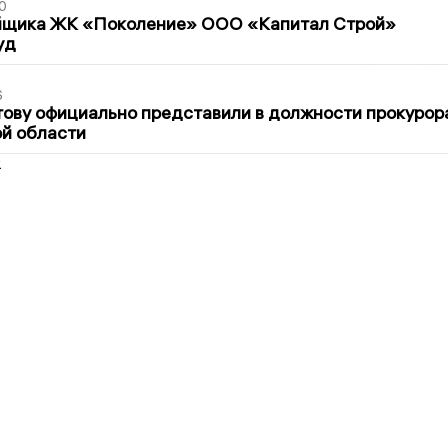
0
йщика ЖК «Поколение» ООО «Капитал Строй»
уд
6
ову официально представили в должности прокурор
й области
2