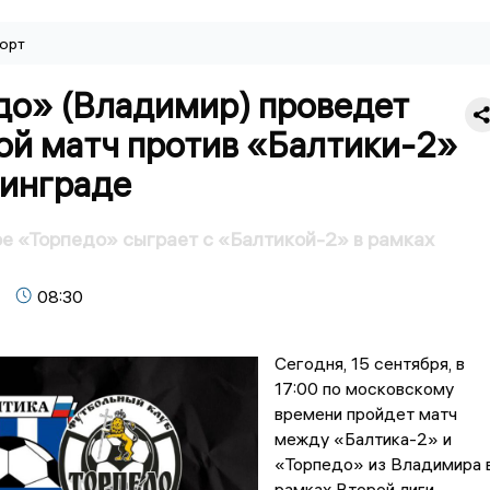
орт
до» (Владимир) проведет
ой матч против «Балтики-2»
нинграде
 «Торпедо» сыграет с «Балтикой-2» в рамках
08:30
Сегодня, 15 сентября, в
17:00 по московскому
времени пройдет матч
между «Балтика-2» и
«Торпедо» из Владимира 
рамках Второй лиги