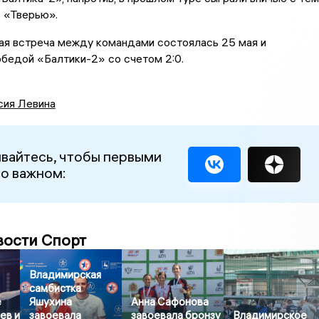
, «Тверью».
ая встреча между командами состоялась 25 мая и
обедой «Балтики-2» со счетом 2:0.
сия Левина
вайтесь, чтобы первыми
 о важном:
вости Спорт
Владимирская
самбистка
е
Яшухина
Анна Сафонова
ев и
завоевала
завоевала бронзу
Владимирское