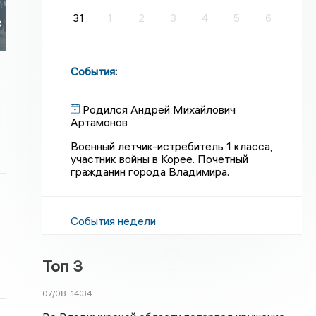
31
1
2
3
4
5
6
с
События
:
Родился Андрей Михайлович
Артамонов
Военный летчик-истребитель 1 класса,
участник войны в Корее. Почетный
гражданин города Владимира.
События недели
Топ 3
07/08
14:34