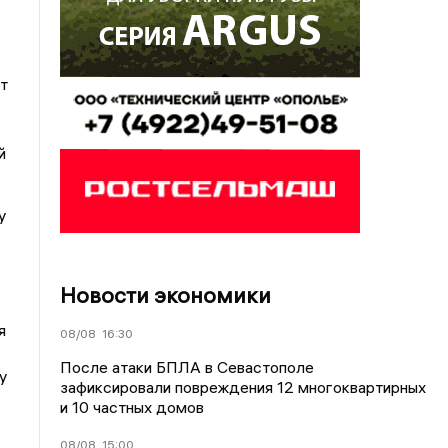
т
й
у
Новости экономики
я
08/08
16:30
После атаки БПЛА в Севастополе
у
зафиксировали повреждения 12 многоквартирных
и 10 частных домов
08/08
15:00