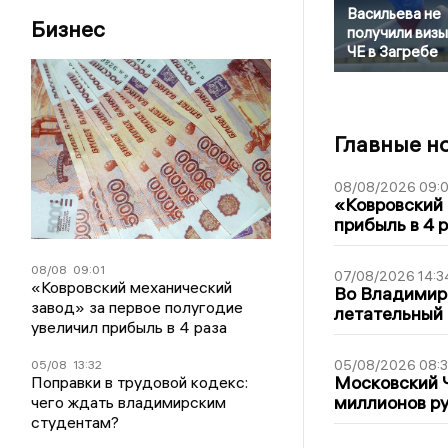
Васильева не
Бизнес
получили визы
ЧЕ в Загребе
Главные н
08/08/2026 09:0
«Ковровский 
прибыль в 4 
08/08
09:01
07/08/2026 14:3
«Ковровский механический
Во Владимир
завод» за первое полугодие
летательный
увеличил прибыль в 4 раза
05/08/2026 08:
05/08
13:32
Московский 
Поправки в трудовой кодекс:
миллионов р
чего ждать владимирским
студентам?