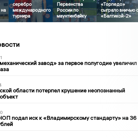
серебро
Первенства
«Торпедо»
 на
международного
России по
сыграло вничью 
турнира
маунтинбайку
«Балтикой-2»
овости
1
механический завод» за первое полугодие увеличил
раза
4
ской области потерпел крушение неопознанный
 объект
30
ЧОП подал иск к «Владимирскому стандарту» на 36
ублей