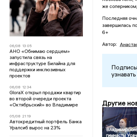
же соперником
Последняя очн
завершилась п
6+
Автор:
Анаста
06/08
13:05
АНО «Обнимаю сердцем»
запустила связь на
инфраструктуре Билайна для
Подписы
поддержки инклюзивных
узнавать
проектов
06/08
12:34
GloraX открыл продажи квартир
во второй очереди проекта
Другие но
«Октябрьский» во Владимире
05/08
21:19
Автокредитный портфель Банка
Уралсиб вырос на 23%
Владимирски
гимнасты Усач