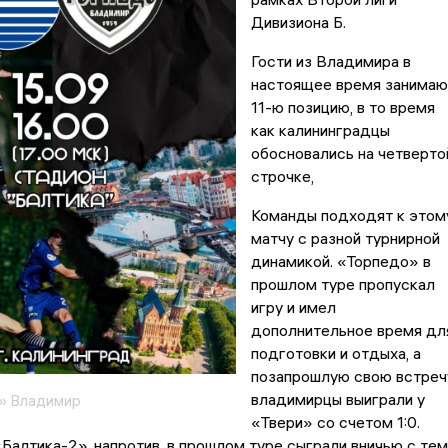
Дивизиона Б.
Гости из Владимира в
настоящее время занимаю
11-ю позицию, в то время
как калининградцы
обосновались на четверто
строчке,
Команды подходят к этом
матчу с разной турнирной
динамикой. «Торпедо» в
прошлом туре пропускал
игру и имел
дополнительное время дл
подготовки и отдыха, а
позапрошлую свою встреч
владимирцы выиграли у
» Владимир
«Твери» со счетом 1:0.
«Балтика-2», напротив, в прошлом туре сыграли вничью с тем