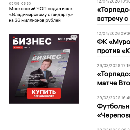
12/04/2026 10:3
05/08
08:30
«Торпедо
Московский ЧОП подал иск к
«Владимирскому стандарту»
встречу с
на 36 миллионов рублей
12/04/2026 09:3
ФК «Муро
против «К
29/03/2026 17:1
«Торпедо»
матче Вто
29/03/2026 16:4
Футбольн
«Череповц