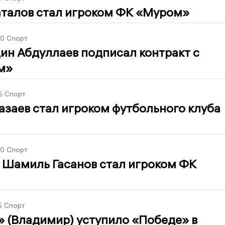
талов стал игроком ФК «Муром»
30
Спорт
ин Абдуллаев подписал контракт с
м»
5
Спорт
заев стал игроком футбольного клуба
30
Спорт
 Шамиль Гасанов стал игроком ФК
5
Спорт
 (Владимир) уступило «Победе» в