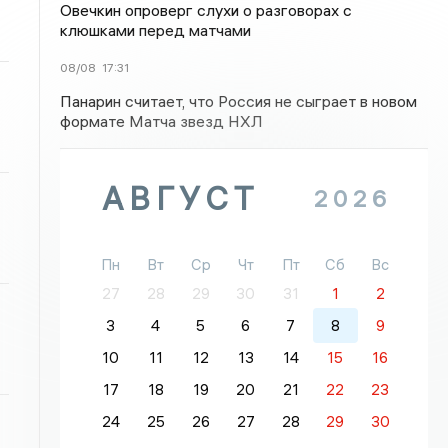
Овечкин опроверг слухи о разговорах с
клюшками перед матчами
08/08
17:31
Панарин считает, что Россия не сыграет в новом
формате Матча звезд НХЛ
АВГУСТ
2026
Пн
Вт
Ср
Чт
Пт
Сб
Вс
27
28
29
30
31
1
2
3
4
5
6
7
8
9
10
11
12
13
14
15
16
17
18
19
20
21
22
23
24
25
26
27
28
29
30