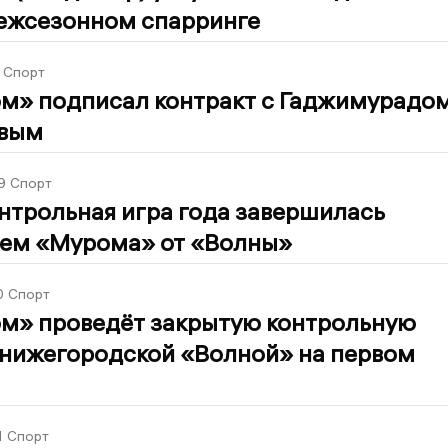
ежсезонном спарринге
Спорт
м» подписал контракт с Гаджимурадо
вым
9
Спорт
нтрольная игра года завершилась
ем «Мурома» от «Волны»
0
Спорт
м» проведёт закрытую контрольную
 нижегородской «Волной» на первом
1
Спорт