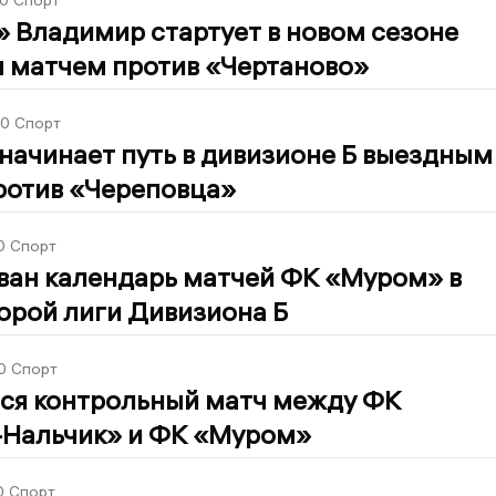
0
Спорт
 Владимир стартует в новом сезоне
 матчем против «Чертаново»
00
Спорт
ачинает путь в дивизионе Б выездным
ротив «Череповца»
0
Спорт
ван календарь матчей ФК «Муром» в
орой лиги Дивизиона Б
0
Спорт
ся контрольный матч между ФК
-Нальчик» и ФК «Муром»
0
Спорт