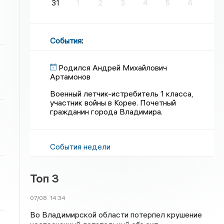
31
1
2
3
4
5
6
События
:
Родился Андрей Михайлович
Артамонов
Военный летчик-истребитель 1 класса,
участник войны в Корее. Почетный
гражданин города Владимира.
События недели
Топ 3
07/08
14:34
Во Владимирской области потерпел крушение