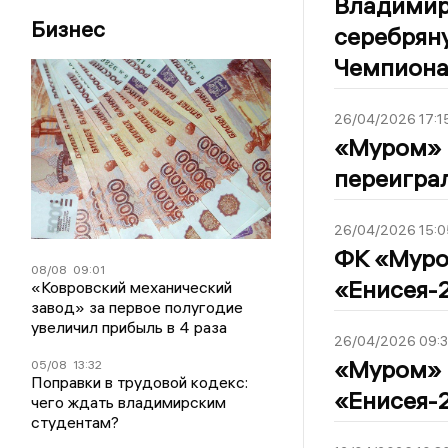
Владимир
Бизнес
серебряну
Чемпиона
26/04/2026 17:1
«Муром» 
переигра
26/04/2026 15:0
ФК «Муром
08/08
09:01
«Енисея-2
«Ковровский механический
завод» за первое полугодие
увеличил прибыль в 4 раза
26/04/2026 09:
«Муром» 
05/08
13:32
Поправки в трудовой кодекс:
«Енисея-2
чего ждать владимирским
студентам?