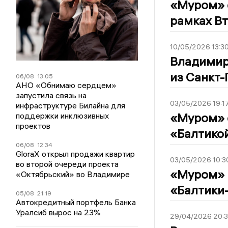
«Муром» 
рамках Вт
10/05/2026 13:3
Владимир
из Санкт-
06/08
13:05
АНО «Обнимаю сердцем»
запустила связь на
03/05/2026 19:1
инфраструктуре Билайна для
«Муром» 
поддержки инклюзивных
проектов
«Балтикой
06/08
12:34
GloraX открыл продажи квартир
03/05/2026 10:3
во второй очереди проекта
«Муром» 
«Октябрьский» во Владимире
«Балтики-
05/08
21:19
Автокредитный портфель Банка
Уралсиб вырос на 23%
29/04/2026 20: