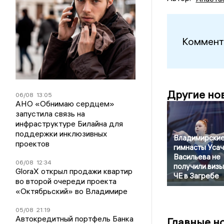
Коммент
Другие но
06/08
13:05
АНО «Обнимаю сердцем»
запустила связь на
инфраструктуре Билайна для
поддержки инклюзивных
Владимирски
проектов
гимнасты Усач
Васильева не
06/08
12:34
получили визы
GloraX открыл продажи квартир
ЧЕ в Загребе
во второй очереди проекта
«Октябрьский» во Владимире
05/08
21:19
Автокредитный портфель Банка
Главные н