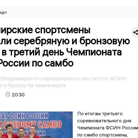
орт
ирские спортсмены
али серебряную и бронзовую
 в третий день Чемпионата
оссии по самбо
 Владимирского юридического института ФСИН
о и бронзу на чемпионате
20:30
По итогам третьего
соревновательного дня
Чемпионата ФСИН Росси
по самбо спортсмены,