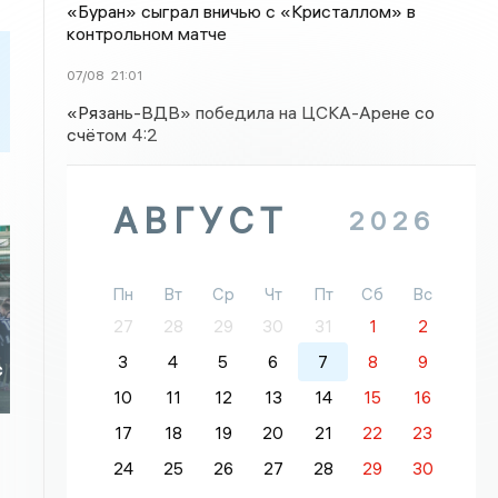
«Буран» сыграл вничью с «Кристаллом» в
контрольном матче
07/08
21:01
«Рязань-ВДВ» победила на ЦСКА-Арене со
счётом 4:2
АВГУСТ
2026
Пн
Вт
Ср
Чт
Пт
Сб
Вс
27
28
29
30
31
1
2
3
4
5
6
7
8
9
с
10
11
12
13
14
15
16
17
18
19
20
21
22
23
24
25
26
27
28
29
30