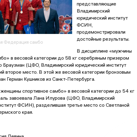
представляющие
Владимирский
юридический институт
ФСИН,
продемонстрировали
достойные результаты.
ая Федерация самбо
В дисциплине «мужчины
бо» в весовой категории до 58 кг серебряным призером
р Браузман (ЦФО, Владимирский юридический институт
й второе место. В этой же весовой категории бронзовым
ан Герман Кушников из Санкт-Петербурга.
женщины спортивное самбо» в весовой категории до 54 кг
аль завоевала Лана Илурова (ЦФО, Владимирский
нститут ФСИН), разделившая третье место со Светланой
ермского края.
сия Левина