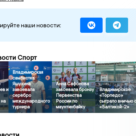
ируйте наши новости:
вости Спорт
Владимирская
самбистка
е
Яшухина
Анна Сафонова
ев и
завоевала
завоевала бронзу
Владимирское
серебро
Первенства
«Торпедо»
 на
международного
России по
сыграло вничью 
турнира
маунтинбайку
«Балтикой-2»
овости