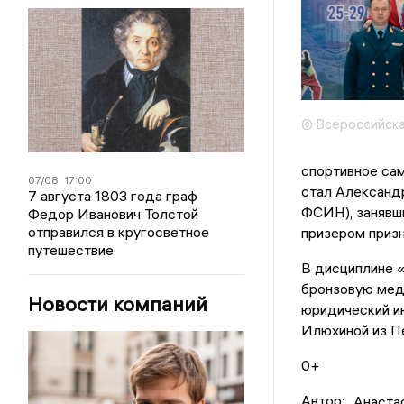
© Всероссийск
спортивное сам
07/08
17:00
стал Александ
7 августа 1803 года граф
ФСИН), занявши
Федор Иванович Толстой
отправился в кругосветное
призером призн
путешествие
В дисциплине «
бронзовую мед
Новости компаний
юридический и
Илюхиной из П
0+
Автор:
Анаста