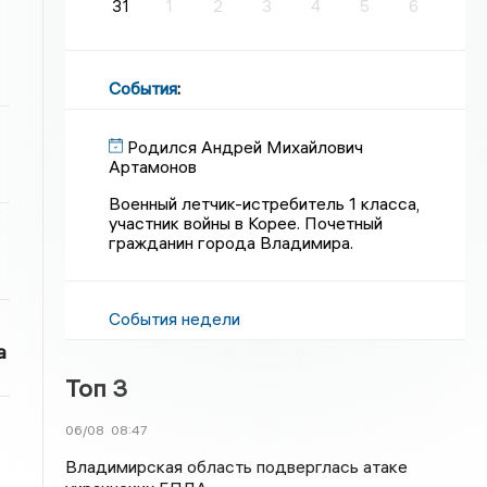
31
1
2
3
4
5
6
События
:
Родился Андрей Михайлович
Артамонов
Военный летчик-истребитель 1 класса,
участник войны в Корее. Почетный
гражданин города Владимира.
События недели
а
Топ 3
06/08
08:47
Владимирская область подверглась атаке