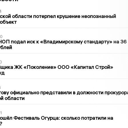
4
ской области потерпел крушение неопознанный
 объект
30
ЧОП подал иск к «Владимирскому стандарту» на 36
ублей
0
йщика ЖК «Поколение» ООО «Капитал Строй»
уд
6
ову официально представили в должности прокурор
й области
1
ошёл Фестиваль Огурца: сколько потратили на
?