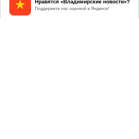
Принять
Владимирской области
2017 © NEWSVLADIMIR.RU | СИ
ВЛАДИМИРСКИЕ
«Информационное агентство
НОВОСТИ
Владимирские новости»
Учредитель (соучредители): Общество с ограниченной
ответственностью «РЕГИОНАЛЬНЫЕ НОВОСТИ» (ОГРН
1107154017354)
Главный редактор: Мазов С. А.
8 (4922) 666916
Телефон редакции:
info@newsvladimir.ru
Электронная почта редакции:
,
reklama@newsvladimir.ru
Регистрационный номер: серия Эл № ФС77-78858 от 4
августа 2020 г. согласно выписке из реестра
зарегистрированных средств массовой информации