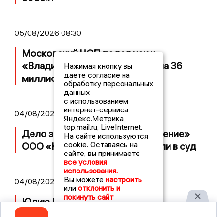
05/08/2026 08:30
Московский ЧОП подал иск к
«Владимирскому стандарту» на 36
Нажимая кнопку вы
даете согласие на
миллионов рублей
обработку персональных
данных
с использованием
интернет-сервиса
04/08/2026 15:40
Яндекс.Метрика,
top.mail.ru, LiveInternet.
Дело застройщика ЖК «Поколение»
На сайте используются
cookie. Оставаясь на
ООО «Капитал Строй» передали в суд
сайте, вы принимаете
все условия
использования.
Вы можете
настроить
04/08/2026 11:36
или
отклонить и
покинуть сайт
Юлию Калистову официально
представили в должности прокурора