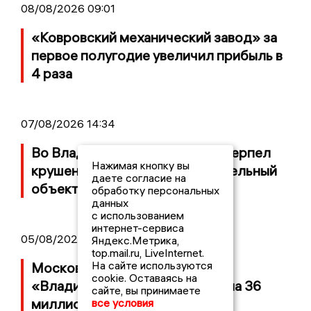
08/08/2026 09:01
«Ковровский механический завод» за
первое полугодие увеличил прибыль в
4 раза
07/08/2026 14:34
Во Владимирской области потерпел
Нажимая кнопку вы
крушение неопознанный летательный
даете согласие на
объект
обработку персональных
данных
с использованием
интернет-сервиса
05/08/2026 08:30
Яндекс.Метрика,
top.mail.ru, LiveInternet.
На сайте используются
Московский ЧОП подал иск к
cookie. Оставаясь на
«Владимирскому стандарту» на 36
сайте, вы принимаете
миллионов рублей
все условия