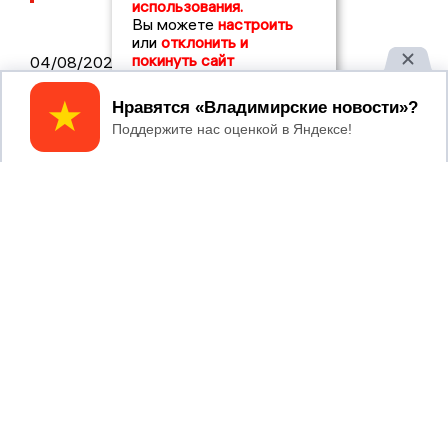
использования.
Вы можете
настроить
или
отклонить и
покинуть сайт
04/08/2026 15:40
Дело застройщика ЖК «Поколение»
Принять
ООО «Капитал Строй» передали в суд
04/08/2026 11:36
Юлию Калистову официально
представили в должности прокурора
Владимирской области
2017 © NEWSVLADIMIR.RU | СИ
ВЛАДИМИРСКИЕ
«Информационное агентство