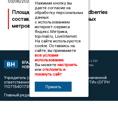
03/08/2026 14:13
Нажимая кнопку вы
даете согласие на
Площадь пожара на складе Wildberries
обработку персональных
данных
составляет 100 тысяч квадратных
с использованием
метров
интернет-сервиса
Яндекс.Метрика,
top.mail.ru, LiveInternet.
На сайте используются
cookie. Оставаясь на
сайте, вы принимаете
все условия
использования.
2017 © NEWSVLADIMIR.RU | СИ
ВЛАДИМИРСКИЕ
Вы можете
настроить
«Информационное агентство
НОВОСТИ
или
отклонить и
Владимирские новости»
покинуть сайт
Учредитель (соучредители): Общество с ограниченной
ответственностью «РЕГИОНАЛЬНЫЕ НОВОСТИ» (ОГРН
1107154017354)
Принять
Главный редактор: Мазов С. А.
8 (4922) 666916
Телефон редакции:
info@newsvladimir.ru
Электронная почта редакции:
,
reklama@newsvladimir.ru