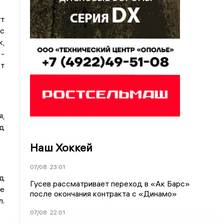
т
 с
,
 -
рт
я,
/д
Наш Хоккей
07/08
23:01
/д
Гусев рассматривает переход в «Ак Барс»
ое
после окончания контракта с «Динамо»
л.
07/08
22:01