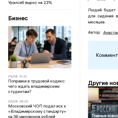
Уралсиб вырос на 23%
Людей будет п
для сидения в
Бизнес
месяцев.
Автор:
Анаста
Коммент
05/08
13:32
Поправки в трудовой кодекс:
Другие но
чего ждать владимирским
студентам?
05/08
08:30
Московский ЧОП подал иск к
«Владимирскому стандарту»
Главные новос
на 36 миллионов рублей