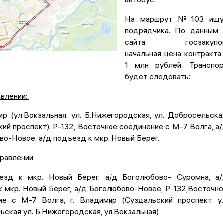
На маршрут №103 ищу
подрядчика. По данным
сайта госзакупок
начальная цена контракта
1 млн рублей. Транспо
будет следовать:
авлении:
ир (ул.Вокзальная, ул. Б.Нижегородская, ул. Добросельска
ий проспект); Р-132, Восточное соединение с М-7 Волга, а
о-Новое, а/д подъезд к мкр. Новый Берег.
равлении:
езд к мкр. Новый Берег, а/д Боголюбово- Суромна, а
 мкр. Новый Берег, а/д Боголюбово-Новое, Р-132,Восточн
ие с М-7 Волга, г. Владимир (Суздальский проспект, у
ская ул. Б.Нижегородская, ул.Вокзальная)