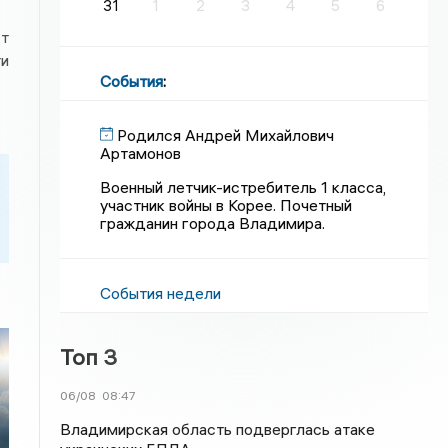
31
1
2
3
4
5
6
ст
ти
События
:
Родился Андрей Михайлович
Артамонов
Военный летчик-истребитель 1 класса,
участник войны в Корее. Почетный
гражданин города Владимира.
События недели
Топ 3
06/08
08:47
Владимирская область подверглась атаке