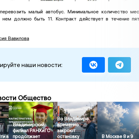
еревозить малый автобус. Минимальное количество ме
 нем должно быть 11. Контракт действует в течение пя
сия Вавилова
ируйте наши новости:
вости Общество
Во Владимире
Владимирский
временно
филиал РАНХиГС
закроют
ти в
продолжает
остановку
В Москве 8 и 9