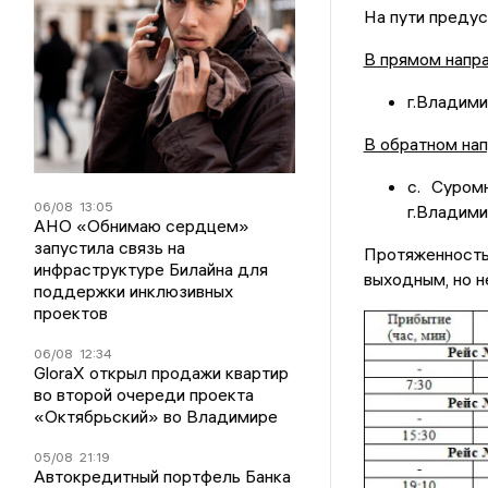
На пути преду
В прямом напра
г.Владими
В обратном нап
с. Суром
06/08
13:05
г.Владими
АНО «Обнимаю сердцем»
запустила связь на
Протяженност
инфраструктуре Билайна для
выходным, но н
поддержки инклюзивных
проектов
06/08
12:34
GloraX открыл продажи квартир
во второй очереди проекта
«Октябрьский» во Владимире
05/08
21:19
Автокредитный портфель Банка