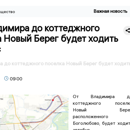
Важная новость
щество
димира до коттеджного
 Новый Берег будет ходить
с
 до коттеджного поселка Новый Берег будет ходит
09:00
От Владимира д
коттеджного поселк
Новый Берег
расположенного 
Боголюбово, будет ходи
автобус.