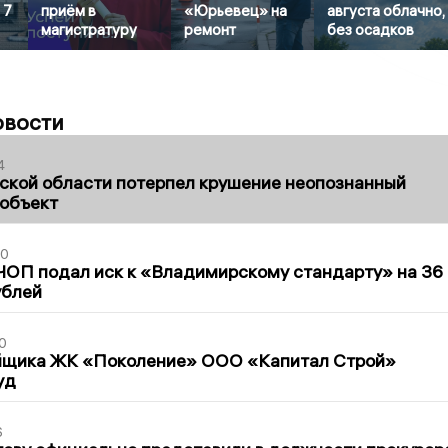
 7
приём в
«Юрьевец» на
августа облачно,
магистратуру
ремонт
без осадков
овости
4
ской области потерпел крушение неопознанный
 объект
30
ЧОП подал иск к «Владимирскому стандарту» на 36
ублей
0
йщика ЖК «Поколение» ООО «Капитал Строй»
уд
6