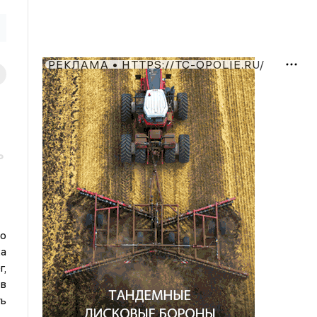
РЕКЛАМА • HTTPS://TC-OPOLIE.RU/
ь
о
а
,
в
ть