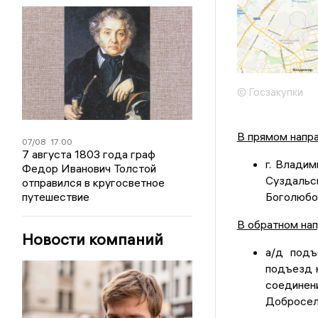
© Госзакупки
В прямом напр
07/08
17:00
7 августа 1803 года граф
г. Владим
Федор Иванович Толстой
Суздальск
отправился в кругосветное
путешествие
Боголюбов
В обратном нап
Новости компаний
а/д подъ
подъезд к
соединен
Добросель