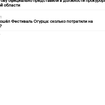
ову официально представили в должности прокурор
й области
1
ошёл Фестиваль Огурца: сколько потратили на
?
2