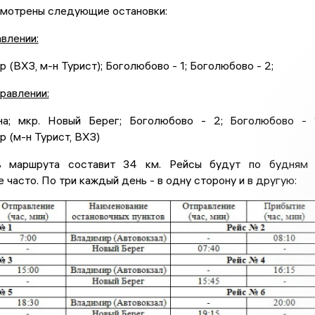
смотрены следующие остановки:
влении:
р (ВХЗ, м-н Турист); Боголюбово - 1; Боголюбово - 2;
равлении:
на; мкр. Новый Берег; Боголюбово - 2; Боголюбово - 
р (м-н Турист, ВХЗ)
ь маршрута составит 34 км. Рейсы будут по будням 
е часто. По три каждый день - в одну сторону и в другую: