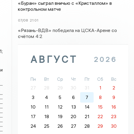
«Буран» сыграл вничью с «Кристаллом» в
контрольном матче
07/08
21:01
«Рязань-ВДВ» победила на ЦСКА-Арене со
счётом 4:2
1;
АВГУСТ
2026
и
Пн
Вт
Ср
Чт
Пт
Сб
Вс
27
28
29
30
31
1
2
3
4
5
6
7
8
9
10
11
12
13
14
15
16
17
18
19
20
21
22
23
24
25
26
27
28
29
30