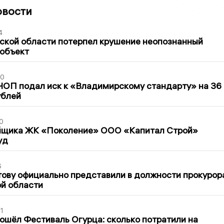
овости
4
ской области потерпел крушение неопознанный
 объект
30
ЧОП подал иск к «Владимирскому стандарту» на 36
ублей
0
йщика ЖК «Поколение» ООО «Капитал Строй»
уд
6
ову официально представили в должности прокурор
й области
1
ошёл Фестиваль Огурца: сколько потратили на