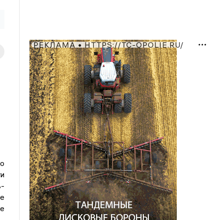
РЕКЛАМА • HTTPS://TC-OPOLIE.RU/
о
и
-
е
е