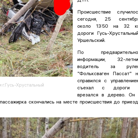
Происшествие случилос
сегодня, 25 сентября
около 13:50 на 32 к
дороги Гусь-Хрустальны
Уршельский.
По предварительно
информации, 32-летни
водитель за руле
"Фольксваген Пассат" 
справился с управление
 г.Гусь-Хрустальный
съехал с дороги 
врезался в дерево. Он
 пассажирка скончались на месте происшествия до приез