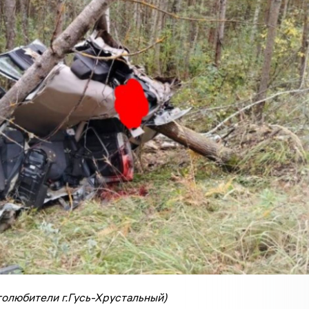
толюбители г.Гусь-Хрустальный)