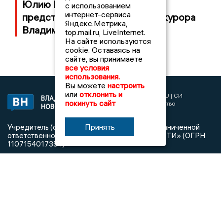
Юлию Калистову официально
с использованием
интернет-сервиса
представили в должности прокурора
Яндекс.Метрика,
Владимирской области
top.mail.ru, LiveInternet.
На сайте используются
cookie. Оставаясь на
сайте, вы принимаете
все условия
использования.
Вы можете
настроить
или
отклонить и
2017 © NEWSVLADIMIR.RU | СИ
ВЛАДИМИРСКИЕ
покинуть сайт
«Информационное агентство
НОВОСТИ
Владимирские новости»
Принять
Учредитель (соучредители): Общество с ограниченной
ответственностью «РЕГИОНАЛЬНЫЕ НОВОСТИ» (ОГРН
1107154017354)
Главный редактор: Мазов С. А.
8 (4922) 666916
Телефон редакции:
info@newsvladimir.ru
Электронная почта редакции:
,
reklama@newsvladimir.ru
Регистрационный номер: серия Эл № ФС77-78858 от 4