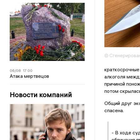
© Сгенерирова
краткосрочные
06/08
17:00
Атака мертвецов
алкоголя между
причиной понож
потом скрылась
Новости компаний
Общий друг экс
спасена.
- В ходе су
обвинения 