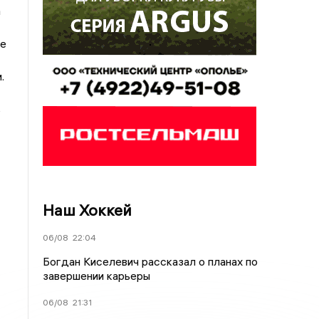
а
де
.
ь
Наш Хоккей
06/08
22:04
Богдан Киселевич рассказал о планах по
завершении карьеры
06/08
21:31