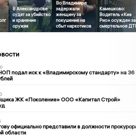
Во Владимире
В Александрове
задержали
Камешково:
судят за убийство
женщину за
Водитель «Киа
олг
и хранение
покушение на
Рио» осужден за
оружия
сбыт наркотиков
смертельное ДТ
овости
30
ЧОП подал иск к «Владимирскому стандарту» на 36
ублей
0
йщика ЖК «Поколение» ООО «Капитал Строй»
уд
6
ову официально представили в должности прокурор
й области