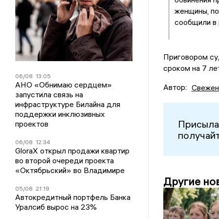
женщины, п
сообщили в 
Приговором суд
сроком на 7 ле
06/08
13:05
АНО «Обнимаю сердцем»
Автор:
Свежен
запустила связь на
инфраструктуре Билайна для
поддержки инклюзивных
Присыла
проектов
получайт
06/08
12:34
GloraX открыл продажи квартир
во второй очереди проекта
«Октябрьский» во Владимире
Другие но
05/08
21:19
Автокредитный портфель Банка
Уралсиб вырос на 23%