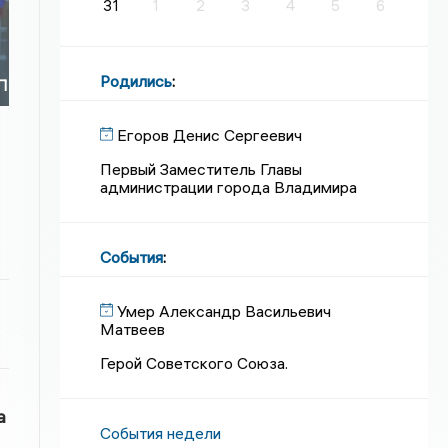
31
1
2
3
4
5
6
Родились
:
П
Егоров Денис Сергеевич
Первый Заместитель Главы
администрации города Владимира
События
:
Умер Александр Васильевич
Матвеев
Герой Советского Союза.
а
События недели