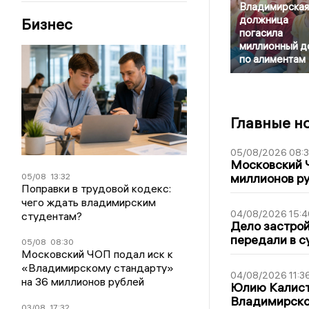
Владимирская
должница
Бизнес
погасила
миллионный д
по алиментам
Главные н
05/08/2026 08:
Московский 
миллионов р
05/08
13:32
Поправки в трудовой кодекс:
чего ждать владимирским
04/08/2026 15:4
студентам?
Дело застро
передали в с
05/08
08:30
Московский ЧОП подал иск к
«Владимирскому стандарту»
04/08/2026 11:3
на 36 миллионов рублей
Юлию Калист
Владимирско
03/08
17:32