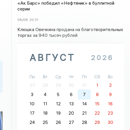
«Ак Барс» победил «Нефтяник» в буллитной
серии
06/08
20:31
Клюшка Овечкина продана на благотворительных
торгах за 940 тысяч рублей
АВГУСТ
2026
Пн
Вт
Ср
Чт
Пт
Сб
Вс
27
28
29
30
31
1
2
3
4
5
6
7
8
9
10
11
12
13
14
15
16
17
18
19
20
21
22
23
24
25
26
27
28
29
30