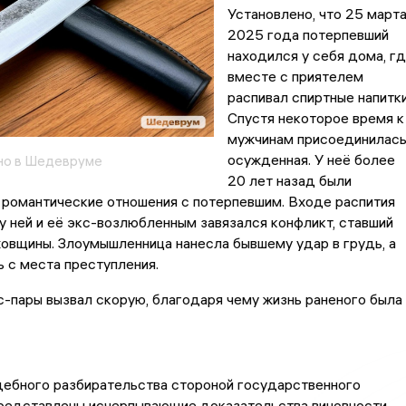
Установлено, что 25 март
2025 года потерпевший
находился у себя дома, г
вместе с приятелем
распивал спиртные напитки
Спустя некоторое время к
мужчинам присоединилас
осужденная. У неё более
но в Шедевруме
20 лет назад были
 романтические отношения с потерпевшим. Входе распития
 ней и её экс-возлюбленным завязался конфликт, ставший
овщины. Злоумышленница нанесла бывшему удар в грудь, а
 с места преступления.
-пары вызвал скорую, благодаря чему жизнь раненого была
дебного разбирательства стороной государственного
представлены исчерпывающие доказательства виновности