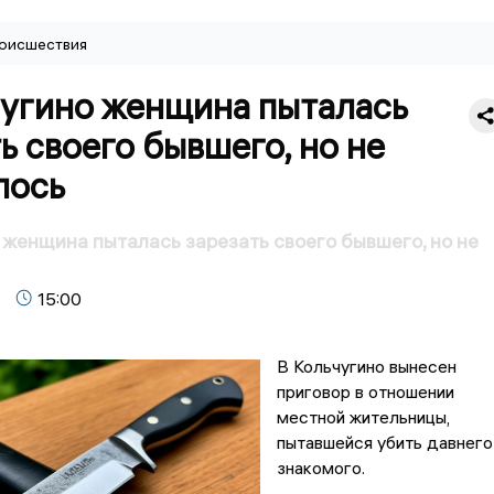
оисшествия
чугино женщина пыталась
ь своего бывшего, но не
лось
 женщина пыталась зарезать своего бывшего, но не
15:00
В Кольчугино вынесен
приговор в отношении
местной жительницы,
пытавшейся убить давнего
знакомого.