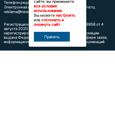
сайте, вы принимаете
8 (4922) 666916
Телефон редакции:
все условия
info@newsvladimir.ru
Электронная почта редакции:
,
использования.
reklama@newsvladimir.ru
Вы можете
настроить
или
отклонить и
покинуть сайт
Регистрационный номер: серия Эл № ФС77-78858 от 4
августа 2020 г. согласно выписке из реестра
зарегистрированных средств массовой информации
Принять
выдана Федеральной службой по надзору в сфере связи,
информационных технологий и массовых коммуникаций
При использовании любого материала с данного сайта
гиперссылка на Сетевое издание «Информационное
агентство Владимирские новости» обязательна.
Сообщения на сером фоне размещены на правах рекламы
@mazov
MAX
Написать директору в телеграм
или
О холдинге
Вакансии
Реклама
Дежурный по новостям