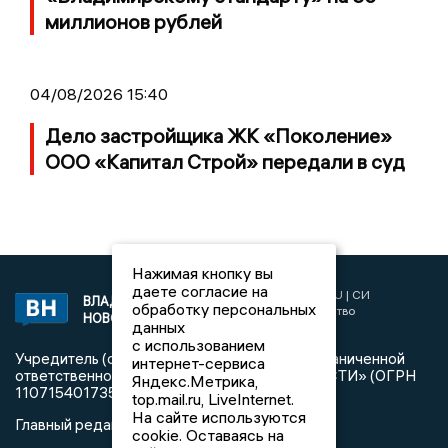
миллионов рублей
04/08/2026 15:40
Дело застройщика ЖК «Поколение»
ООО «Капитал Строй» передали в суд
Нажимая кнопку вы
даете согласие на
2017 © NEWSVLADIMIR.RU | СИ
ВЛАДИМИРСКИЕ
обработку персональных
«Информационное агентство
НОВОСТИ
данных
Владимирские новости»
с использованием
Учредитель (соучредители): Общество с ограниченной
интернет-сервиса
ответственностью «РЕГИОНАЛЬНЫЕ НОВОСТИ» (ОГРН
Яндекс.Метрика,
1107154017354)
top.mail.ru, LiveInternet.
На сайте используются
Главный редактор: Мазов С. А.
cookie. Оставаясь на