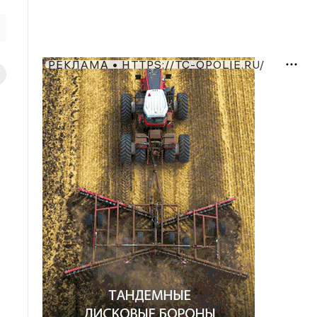
РЕКЛАМА • HTTPS://TC-OPOLIE.RU/