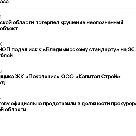
раза
4
ской области потерпел крушение неопознанный
 объект
30
ЧОП подал иск к «Владимирскому стандарту» на 36
ублей
0
йщика ЖК «Поколение» ООО «Капитал Строй»
уд
6
ову официально представили в должности прокурор
й области
2