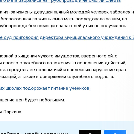
го мать забрались на трубопровод и не смогли слезть
и из-за измены девушки пьяный молодой человек забрался н
беспокоенная за жизнь сына мать последовала за ним, но
рубопровода без помощи спасателей у них не получилось
е суд приговорил директора муниципального учреждения к 
новной в хищении чужого имущества, вверенного ей, с
 своего служебного положения., в совершении действий,
 за пределы её полномочий и повлекших нарушение прав
низаций, а также в совершении служебного подлога.
их школах подорожает питание учеников
ышение цен будет небольшим.
я Ларкина
вайтесь, чтобы первыми