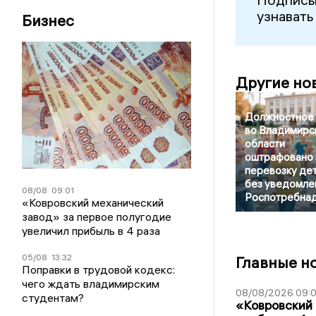
узнавать
Бизнес
Другие но
Должностное 
во Владимирс
области
оштрафовано 
перевозку де
без уведомле
08/08
09:01
Роспотребна
«Ковровский механический
завод» за первое полугодие
увеличил прибыль в 4 раза
05/08
13:32
Главные н
Поправки в трудовой кодекс:
чего ждать владимирским
08/08/2026 09:0
студентам?
«Ковровский 