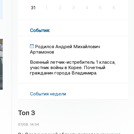
31
1
2
3
4
5
6
События
:
Родился Андрей Михайлович
Артамонов
Военный летчик-истребитель 1 класса,
участник войны в Корее. Почетный
гражданин города Владимира.
События недели
Топ 3
07/08
14:34