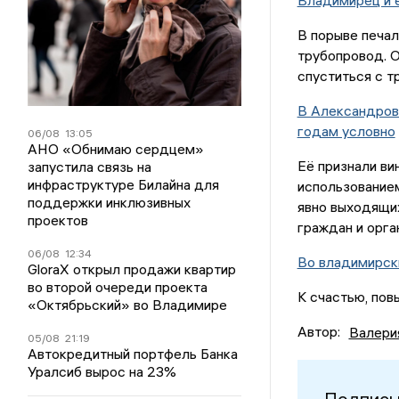
Владимирец и е
В порыве печал
трубопровод. О
спуститься с т
В Александров
годам условно
06/08
13:05
АНО «Обнимаю сердцем»
Её признали ви
запустила связь на
инфраструктуре Билайна для
использованием
поддержки инклюзивных
явно выходящих
проектов
граждан и орга
06/08
12:34
Во владимирск
GloraX открыл продажи квартир
во второй очереди проекта
К счастью, пов
«Октябрьский» во Владимире
Автор:
Валери
05/08
21:19
Автокредитный портфель Банка
Уралсиб вырос на 23%
Подписы