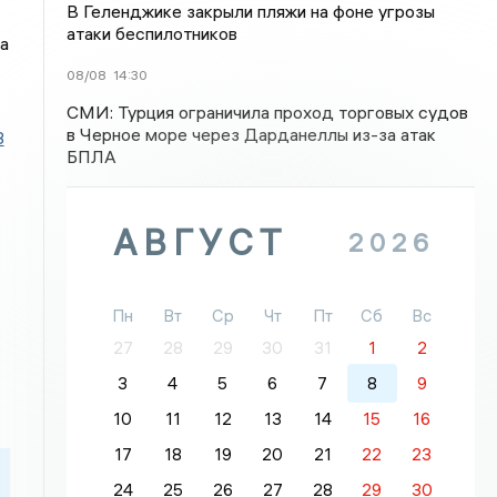
В Геленджике закрыли пляжи на фоне угрозы
атаки беспилотников
а
08/08
14:30
СМИ: Турция ограничила проход торговых судов
в Черное море через Дарданеллы из-за атак
3
БПЛА
АВГУСТ
2026
Пн
Вт
Ср
Чт
Пт
Сб
Вс
27
28
29
30
31
1
2
3
4
5
6
7
8
9
10
11
12
13
14
15
16
17
18
19
20
21
22
23
24
25
26
27
28
29
30