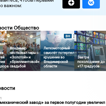
 о важном:
вости Общество
лицо
кой
Владимир
Легкомоторный
за
чествовал пары с
самолёт потерпел
тей
«Золотой» и
крушение во
Завтра
ния
«Бриллиантовой»
Владимирской
похолодание до
дзора
свадьбой
области
+17 градусов
овости
1
механический завод» за первое полугодие увеличил