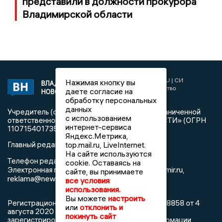
представили в должности прокурора
Владимирской области
2017 © NEWSVLADIMIR.RU | СИ
Нажимая кнопку вы
ВЛАДИМИРСКИЕ
«Информационное агентство
даете согласие на
НОВОСТИ
Владимирские новости»
обработку персональных
данных
Учредитель (соучредители): Общество с ограниченной
с использованием
ответственностью «РЕГИОНАЛЬНЫЕ НОВОСТИ» (ОГРН
интернет-сервиса
1107154017354)
Яндекс.Метрика,
top.mail.ru, LiveInternet.
Главный редактор: Мазов С. А.
На сайте используются
8 (4922) 666916
Телефон редакции:
cookie. Оставаясь на
info@newsvladimir.ru
Электронная почта редакции:
,
сайте, вы принимаете
reklama@newsvladimir.ru
все условия
использования.
Вы можете
настроить
Регистрационный номер: серия Эл № ФС77-78858 от 4
или
отклонить и
августа 2020 г. согласно выписке из реестра
покинуть сайт
зарегистрированных средств массовой информации