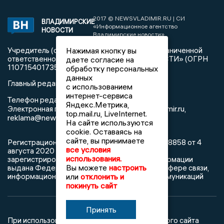
2017 © NEWSVLADIMIR.RU | СИ
ВЛАДИМИРСКИЕ
«Информационное агентство
НОВОСТИ
Владимирские новости»
Учредитель (соучредители): Общество с ограниченной
Нажимая кнопку вы
ответственностью «РЕГИОНАЛЬНЫЕ НОВОСТИ» (ОГРН
даете согласие на
1107154017354)
обработку персональных
данных
Главный редактор: Мазов С. А.
с использованием
интернет-сервиса
8 (4922) 666916
Телефон редакции:
Яндекс.Метрика,
info@newsvladimir.ru
Электронная почта редакции:
,
top.mail.ru, LiveInternet.
reklama@newsvladimir.ru
На сайте используются
cookie. Оставаясь на
сайте, вы принимаете
Регистрационный номер: серия Эл № ФС77-78858 от 4
все условия
августа 2020 г. согласно выписке из реестра
использования.
зарегистрированных средств массовой информации
Вы можете
настроить
выдана Федеральной службой по надзору в сфере связи,
информационных технологий и массовых коммуникаций
или
отклонить и
покинуть сайт
Принять
При использовании любого материала с данного сайта