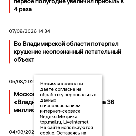
первое полугодие увеличил прибыль в
4 раза
07/08/2026 14:34
Во Владимирской области потерпел
крушение неопознанный летательный
объект
05/08/2026 08:30
Нажимая кнопку вы
даете согласие на
Московский ЧОП подал иск к
обработку персональных
данных
«Владимирскому стандарту» на 36
с использованием
миллионов рублей
интернет-сервиса
Яндекс.Метрика,
top.mail.ru, LiveInternet.
На сайте используются
04/08/2026 15:40
cookie. Оставаясь на