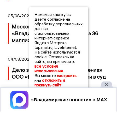
Нажимая кнопку вы
05/08/2026 08:30
даете согласие на
обработку персональных
Московский ЧОП подал иск к
данных
«Владимирскому стандарту» на 36
с использованием
интернет-сервиса
миллионов рублей
Яндекс.Метрика,
top.mail.ru, LiveInternet.
На сайте используются
cookie. Оставаясь на
04/08/2026 15:40
сайте, вы принимаете
все условия
Дело застройщика ЖК «Поколение»
использования.
Вы можете
настроить
ООО «Капитал Строй» передали в суд
или
отклонить и
покинуть сайт
Принять
2017 © NEWSVLADIMIR.RU | СИ
ВЛАДИМИРСКИЕ
«Информационное агентство