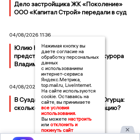
Дело застройщика ЖК «Поколение»
ООО «Капитал Строй» передали в суд
04/08/2026 11:36
Нажимая кнопку вы
Юлию Калистову официально
даете согласие на
представили в должности прокурора
обработку персональных
данных
Владимирской области
с использованием
интернет-сервиса
Яндекс.Метрика,
top.mail.ru, LiveInternet.
04/08/2026 09:01
На сайте используются
cookie. Оставаясь на
В Суздале прошёл Фестиваль Огурца:
сайте, вы принимаете
сколько потратили на организацию?
все условия
использования.
Вы можете
настроить
или
отклонить и
покинуть сайт