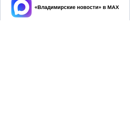
Принять
2017 © NEWSVLADIMIR.RU | СИ
ВЛАДИМИРСКИЕ
«Информационное агентство
НОВОСТИ
Владимирские новости»
Учредитель (соучредители): Общество с ограниченной
ответственностью «РЕГИОНАЛЬНЫЕ НОВОСТИ» (ОГРН
1107154017354)
Главный редактор: Мазов С. А.
8 (4922) 666916
Телефон редакции:
info@newsvladimir.ru
Электронная почта редакции:
,
reklama@newsvladimir.ru
Регистрационный номер: серия Эл № ФС77-78858 от 4
августа 2020 г. согласно выписке из реестра
зарегистрированных средств массовой информации
выдана Федеральной службой по надзору в сфере связи,
информационных технологий и массовых коммуникаций
При использовании любого материала с данного сайта