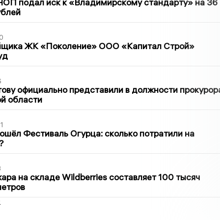
ЧОП подал иск к «Владимирскому стандарту» на 36
ублей
0
йщика ЖК «Поколение» ООО «Капитал Строй»
уд
6
ову официально представили в должности прокурор
й области
1
ошёл Фестиваль Огурца: сколько потратили на
?
3
ра на складе Wildberries составляет 100 тысяч
метров
2