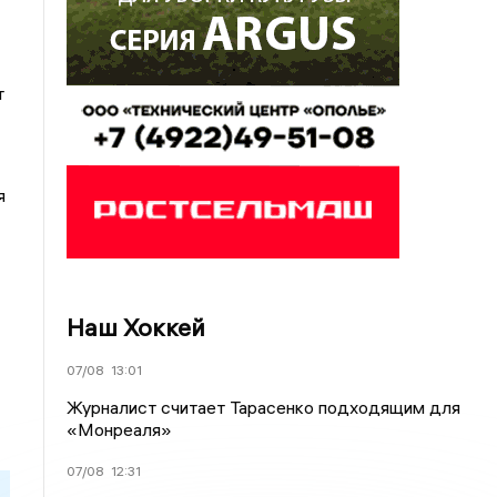
т
я
Наш Хоккей
07/08
13:01
Журналист считает Тарасенко подходящим для
«Монреаля»
07/08
12:31