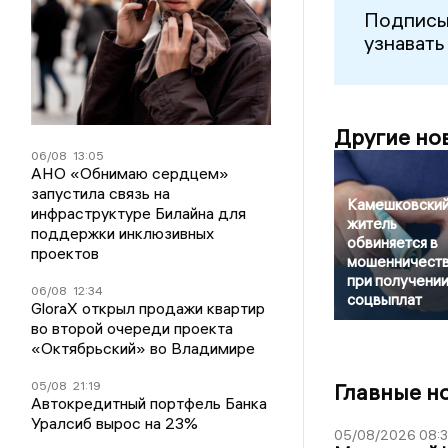
Подписы
узнавать
Другие но
06/08
13:05
АНО «Обнимаю сердцем»
запустила связь на
Камешковски
инфраструктуре Билайна для
житель
поддержки инклюзивных
обвиняется в
проектов
мошенничест
при получени
06/08
12:34
соцвыплат
GloraX открыл продажи квартир
во второй очереди проекта
«Октябрьский» во Владимире
05/08
21:19
Главные н
Автокредитный портфель Банка
Уралсиб вырос на 23%
05/08/2026 08: