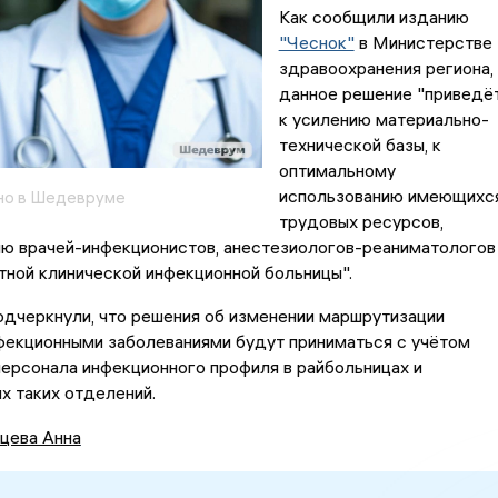
Как сообщили изданию
"Чеснок"
в Министерстве
здравоохранения региона,
данное решение "приведё
к усилению материально-
технической базы, к
оптимальному
использованию имеющихс
но в Шедевруме
трудовых ресурсов,
ю врачей-инфекционистов, анестезиологов-реаниматологов
тной клинической инфекционной больницы".
дчеркнули, что решения об изменении маршрутизации
фекционными заболеваниями будут приниматься с учётом
ерсонала инфекционного профиля в райбольницах и
х таких отделений.
цева Анна