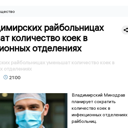
щество
димирских райбольницах
т количество коек в
ионных отделениях
ких райбольницах уменьшат количество коек в
х отделениях
21:00
Владимирский Минздрав
планирует сократить
количество коек в
инфекционных отделениях
райбольниц.