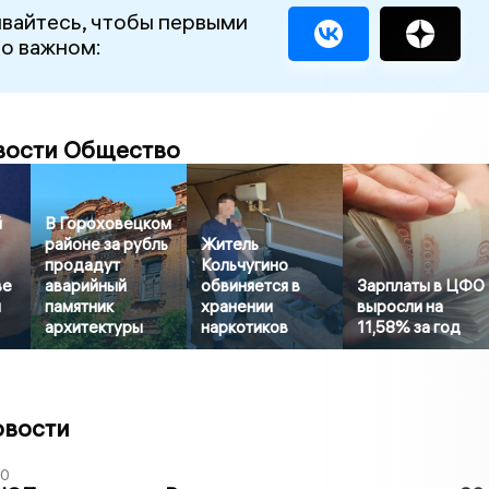
вайтесь, чтобы первыми
 о важном:
вости Общество
й
В Гороховецком
районе за рубль
Житель
продадут
Кольчугино
ве
аварийный
обвиняется в
Зарплаты в ЦФО
и
памятник
хранении
выросли на
архитектуры
наркотиков
11,58% за год
овости
30