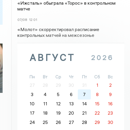
«Ижсталь» обыграла «Торос» в контрольном
матче
07/08
12:01
«Молот» скорректировал расписание
контрольных матчей на межсезонье
АВГУСТ
2026
Пн
Вт
Ср
Чт
Пт
Сб
Вс
27
28
29
30
31
1
2
3
4
5
6
7
8
9
10
11
12
13
14
15
16
17
18
19
20
21
22
23
24
25
26
27
28
29
30