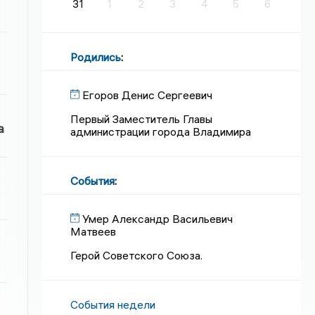
31
1
2
3
4
5
6
Родились
:
Егоров Денис Сергеевич
Первый Заместитель Главы
а
администрации города Владимира
События
:
Умер Александр Васильевич
Матвеев
Герой Советского Союза.
События недели