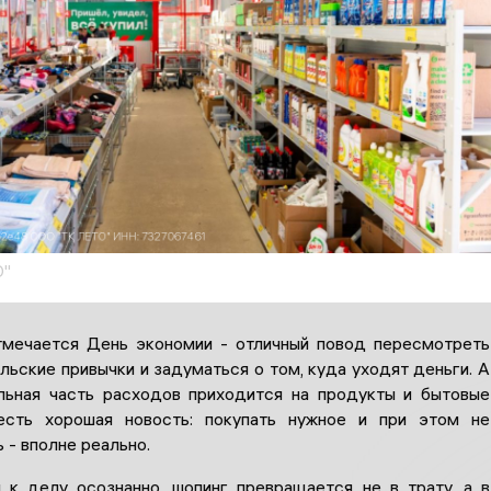
О"
тмечается День экономии - отличный повод пересмотреть
льские привычки и задуматься о том, куда уходят деньги. А
льная часть расходов приходится на продукты и бытовые
есть хорошая новость: покупать нужное и при этом не
 - вполне реально.
 к делу осознанно, шопинг превращается не в трату, а в