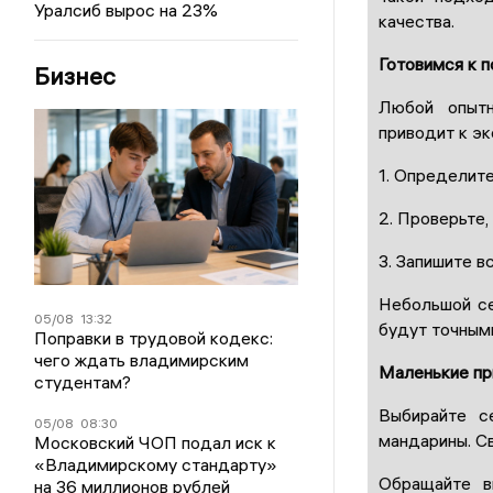
Уралсиб вырос на 23%
качества.
Готовимся к п
Бизнес
Любой опытн
приводит к эк
1. Определите
2. Проверьте,
3. Запишите в
Небольшой се
05/08
13:32
будут точными
Поправки в трудовой кодекс:
чего ждать владимирским
Маленькие пр
студентам?
Выбирайте с
05/08
08:30
мандарины. С
Московский ЧОП подал иск к
«Владимирскому стандарту»
Обращайте в
на 36 миллионов рублей