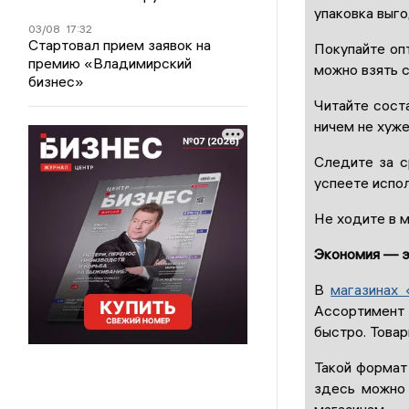
упаковка выго
03/08
17:32
Стартовал прием заявок на
Покупайте опт
премию «Владимирский
можно взять с
бизнес»
Читайте соста
ничем не хуже
Следите за с
успеете испол
Не ходите в м
Экономия — э
В
магазинах
Ассортимент
быстро. Товар
Такой формат
здесь можно 
магазинам.