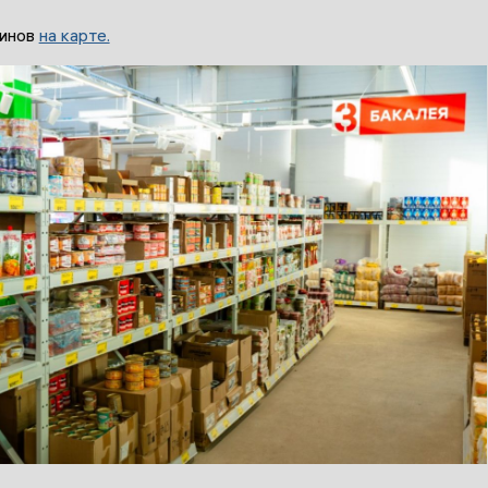
зинов
на карте.