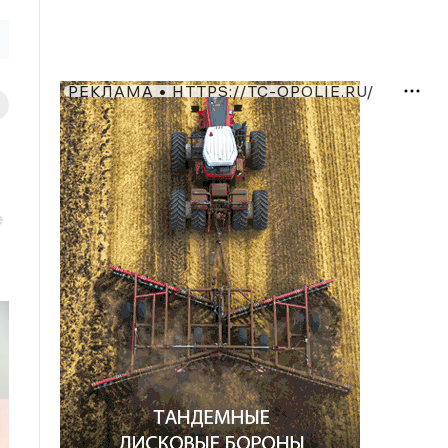
РЕКЛАМА • HTTPS://TC-OPOLIE.RU/
е