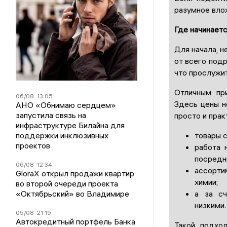
разумное влож
Где начинает
Для начала, н
от всего подр
что прослужи
Отличным пр
06/08
13:05
Здесь цены н
АНО «Обнимаю сердцем»
запустила связь на
просто и прак
инфраструктуре Билайна для
товары с
поддержки инклюзивных
проектов
работа 
посредн
06/08
12:34
ассорти
GloraX открыл продажи квартир
химии;
во второй очереди проекта
а за с
«Октябрьский» во Владимире
низкими.
05/08
21:19
Автокредитный портфель Банка
Такой подхо