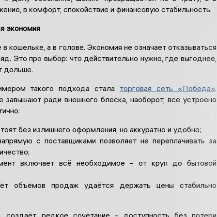
ение, в комфорт, спокойствие и финансовую стабильность.
ся экономия
е в кошельке, а в голове. Экономия не означает отказываться
яд. Это про выбор: что действительно нужно, где выгоднее,
т дольше.
имером такого подхода стала
торговая сеть «Победа»
.
е завышают ради внешнего блеска, наоборот, всё устроено
тично:
тоят без излишнего оформления, но аккуратно и удобно;
напрямую с поставщиками позволяет не переплачивать за
ичество;
мент включает всё необходимое - от круп до бытовой
чёт объёмов продаж удаётся держать цены стабильно
д создаёт редкое сочетание - доступность без потери