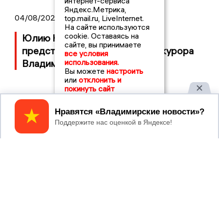
интернет-сервиса
Яндекс.Метрика,
04/08/2026 11:36
top.mail.ru, LiveInternet.
На сайте используются
cookie. Оставаясь на
Юлию Калистову официально
сайте, вы принимаете
представили в должности прокурора
все условия
использования.
Владимирской области
Вы можете
настроить
или
отклонить и
покинуть сайт
04/08/2026 09:01
Принять
В Суздале прошёл Фестиваль Огурца:
сколько потратили на организацию?
03/08/2026 14:13
Площадь пожара на складе Wildberries
составляет 100 тысяч квадратных
метров