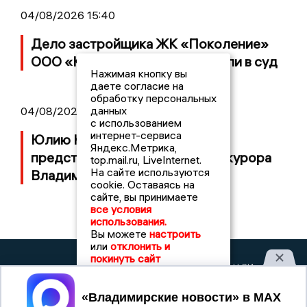
04/08/2026 15:40
Дело застройщика ЖК «Поколение»
ООО «Капитал Строй» передали в суд
Нажимая кнопку вы
даете согласие на
обработку персональных
данных
04/08/2026 11:36
с использованием
интернет-сервиса
Юлию Калистову официально
Яндекс.Метрика,
представили в должности прокурора
top.mail.ru, LiveInternet.
На сайте используются
Владимирской области
cookie. Оставаясь на
сайте, вы принимаете
все условия
использования.
Вы можете
настроить
или
отклонить и
покинуть сайт
2017 © NEWSVLADIMIR.RU | СИ
ВЛАДИМИРСКИЕ
«Информационное агентство
НОВОСТИ
Владимирские новости»
Принять