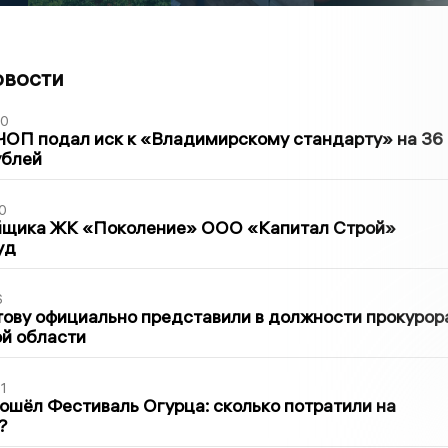
овости
30
ЧОП подал иск к «Владимирскому стандарту» на 36
ублей
0
йщика ЖК «Поколение» ООО «Капитал Строй»
уд
6
ову официально представили в должности прокурор
й области
1
ошёл Фестиваль Огурца: сколько потратили на
?