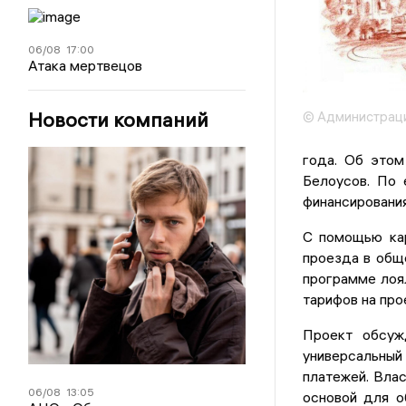
06/08
17:00
Атака мертвецов
Новости компаний
© Администраци
года. Об этом
Белоусов. По 
финансирования
С помощью кар
проезда в обще
программе лоя
тарифов на про
Проект обсуж
универсальный
платежей. Влас
06/08
13:05
основой для о