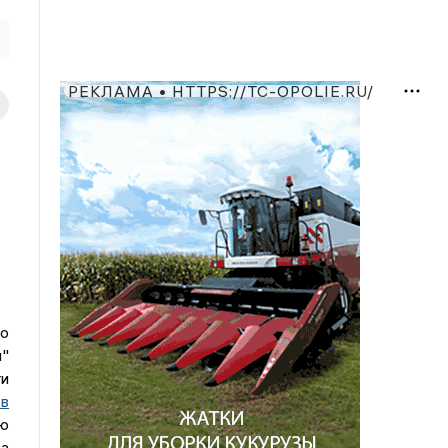
РЕКЛАМА • HTTPS://TC-OPOLIE.RU/
о
"
и
в
ию
а