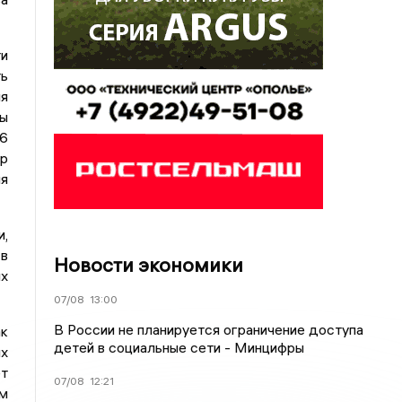
ти
ь
я
ы
6
др
ия
и,
 в
Новости экономики
ых
07/08
13:00
В России не планируется ограничение доступа
ак
детей в социальные сети - Минцифры
ых
ет
07/08
12:21
ом