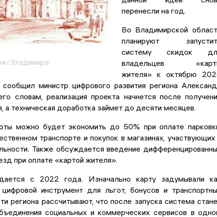
перенесли на год.
Во Владимирской облас
планируют запустит
систему скидок дл
я г.Владимира
владельцев «карт
жителя» к октябрю 202
 сообщил министр цифрового развития региона Алексан
его словам, реализация проекта начнется после получен
, а техническая доработка займет до десяти месяцев.
ты можно будет экономить до 50% при оплате парковк
ственном транспорте и покупок в магазинах, участвующих
льности. Также обсуждается введение дифференцированн
езд при оплате «картой жителя».
дается с 2022 года. Изначально карту задумывали к
 цифровой инструмент для льгот, бонусов и транспортн
ти региона рассчитывают, что после запуска система стан
бъединения социальных и коммерческих сервисов в одн