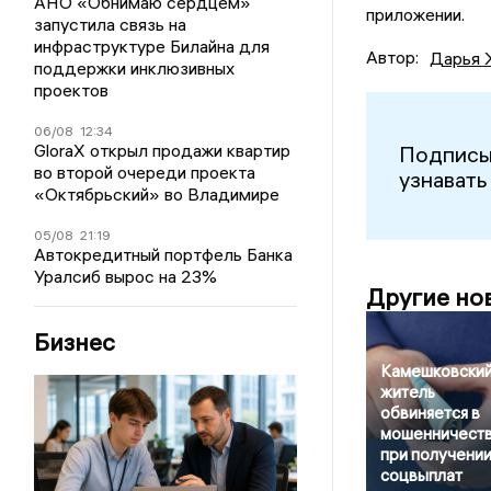
АНО «Обнимаю сердцем»
приложении.
запустила связь на
инфраструктуре Билайна для
Автор:
Дарья 
поддержки инклюзивных
проектов
06/08
12:34
GloraX открыл продажи квартир
Подписы
во второй очереди проекта
узнавать
«Октябрьский» во Владимире
05/08
21:19
Автокредитный портфель Банка
Уралсиб вырос на 23%
Другие но
Бизнес
Камешковски
житель
обвиняется в
мошенничест
при получени
соцвыплат