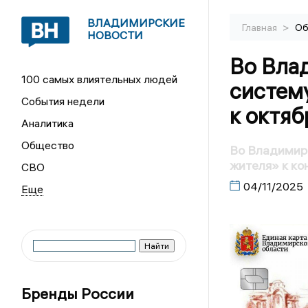
ВЛАДИМИРСКИЕ
>
Главная
Об
НОВОСТИ
Во Вла
100 самых влиятельных людей
систему
События недели
к октя
Аналитика
Общество
Во Владимирс
жителя» к ко
СВО
04/11/2025
Бренды России