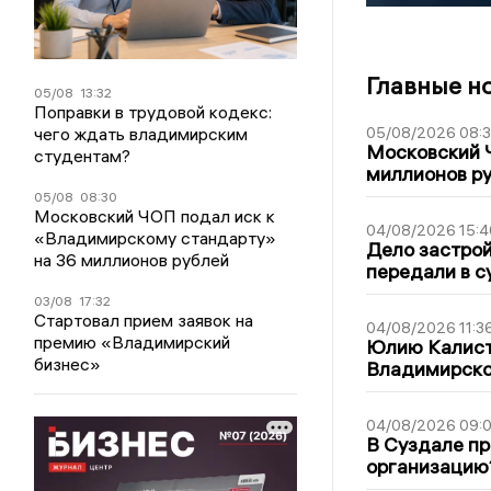
Главные н
05/08
13:32
Поправки в трудовой кодекс:
чего ждать владимирским
05/08/2026 08:
Московский 
студентам?
миллионов р
05/08
08:30
Московский ЧОП подал иск к
04/08/2026 15:4
«Владимирскому стандарту»
Дело застро
на 36 миллионов рублей
передали в с
03/08
17:32
Стартовал прием заявок на
04/08/2026 11:3
премию «Владимирский
Юлию Калист
бизнес»
Владимирско
04/08/2026 09:0
В Суздале пр
организацию