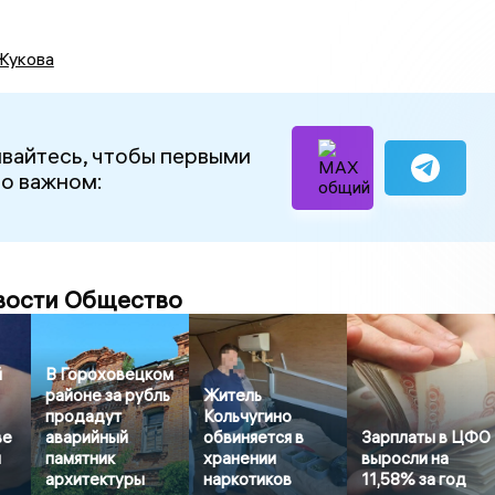
Жукова
вайтесь, чтобы первыми
 о важном:
вости Общество
й
В Гороховецком
районе за рубль
Житель
продадут
Кольчугино
ве
аварийный
обвиняется в
Зарплаты в ЦФО
и
памятник
хранении
выросли на
архитектуры
наркотиков
11,58% за год