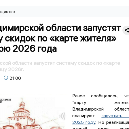
щество
димирской области запустят
 скидок по «карте жителя»
брю 2026 года
кой области запустят систему скидок по «карте
нцу 2026г.
21:00
Ранее сообщалось, чт
"карту жителя
Владимирской област
планируют
запустить 
2025 году
. Но реализац
данной идеи снов