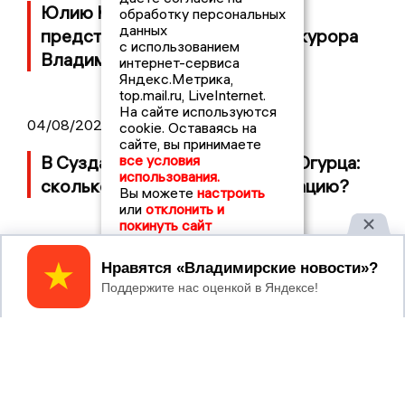
Юлию Калистову официально
обработку персональных
данных
представили в должности прокурора
с использованием
Владимирской области
интернет-сервиса
Яндекс.Метрика,
top.mail.ru, LiveInternet.
На сайте используются
04/08/2026 09:01
cookie. Оставаясь на
сайте, вы принимаете
все условия
В Суздале прошёл Фестиваль Огурца:
использования.
сколько потратили на организацию?
Вы можете
настроить
или
отклонить и
покинуть сайт
Принять
2017 © NEWSVLADIMIR.RU | СИ
ВЛАДИМИРСКИЕ
«Информационное агентство
НОВОСТИ
Владимирские новости»
Учредитель (соучредители): Общество с ограниченной
ответственностью «РЕГИОНАЛЬНЫЕ НОВОСТИ» (ОГРН
1107154017354)