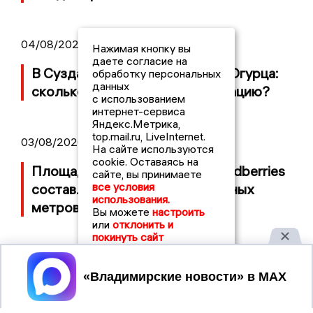
04/08/2026 09:01
Нажимая кнопку вы
даете согласие на
В Суздале прошёл Фестиваль Огурца:
обработку персональных
данных
сколько потратили на организацию?
с использованием
интернет-сервиса
Яндекс.Метрика,
top.mail.ru, LiveInternet.
03/08/2026 14:13
На сайте используются
cookie. Оставаясь на
Площадь пожара на складе Wildberries
сайте, вы принимаете
все условия
составляет 100 тысяч квадратных
использования.
метров
Вы можете
настроить
или
отклонить и
покинуть сайт
Принять
2017 © NEWSVLADIMIR.RU | СИ
ВЛАДИМИРСКИЕ
«Информационное агентство