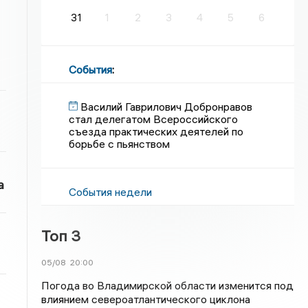
31
1
2
3
4
5
6
События
:
Василий Гаврилович Добронравов
стал делегатом Всероссийского
съезда практических деятелей по
борьбе с пьянством
а
События недели
Топ 3
05/08
20:00
Погода во Владимирской области изменится под
влиянием североатлантического циклона