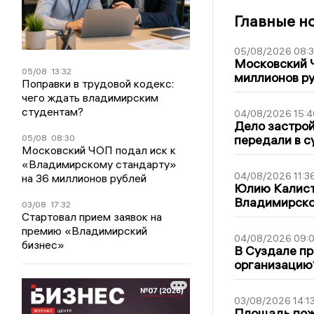
Главные н
05/08/2026 08:
Московский 
05/08
13:32
миллионов р
Поправки в трудовой кодекс:
чего ждать владимирским
студентам?
04/08/2026 15:4
Дело застро
передали в с
05/08
08:30
Московский ЧОП подал иск к
«Владимирскому стандарту»
04/08/2026 11:3
на 36 миллионов рублей
Юлию Калист
Владимирско
03/08
17:32
Стартовал прием заявок на
премию «Владимирский
04/08/2026 09:0
бизнес»
В Суздале пр
организацию
03/08/2026 14:1
Площадь пожа