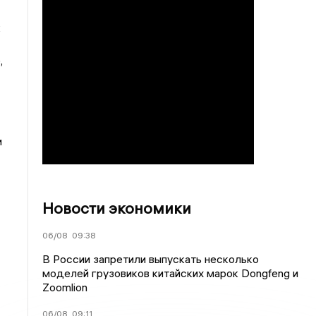
к
,
и
Новости экономики
06/08
09:38
В России запретили выпускать несколько
моделей грузовиков китайских марок Dongfeng и
Zoomlion
06/08
09:11