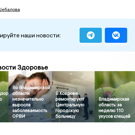
ебалова
ируйте наши новости:
вости Здоровье
Во Владимирской
дзор
области
В Коврове
о
незначительно
ремонтируют
Владимирская
выросла
Центральную
область: за
заболеваемость
городскую
неделю 110
ОРВИ
больницу
укусов клещей