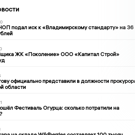
овости
30
ЧОП подал иск к «Владимирскому стандарту» на 36
ублей
0
йщика ЖК «Поколение» ООО «Капитал Строй»
уд
6
ову официально представили в должности прокурор
й области
1
ошёл Фестиваль Огурца: сколько потратили на
?
3
ра на складе Wildberries составляет 100 тысяч