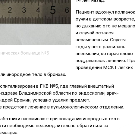
14 лет назад.
Пациент вдохнул колпачо
ручки в детском возрасте,
но дыханию это не мешало
и случай остался
незамеченным. Спустя
годы у него развилась
иническая больница №5
пневмония, которая плохо
поддавалась лечению. Пр
проведении МСКТ лёгких
ли инородное тело в бронхах.
спитализирован в ГКБ №5, где главный внештатный
нздрава Владимирской области по эндоскопии, врач-
ндрей Еремин, успешно удалил предмет.
е предстоит лечение в пульмонологическом отделении.
ботники напоминают: при попадании инородных тел в
ути необходимо незамедлительно обратиться за
омощью.