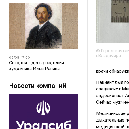
© Городская кл
г.Владимира
05/08
17:00
Сегодня - день рождения
художника Ильи Репина
врачи обнаружи
Пациент был го
Новости компаний
специалист Ми
эндоскопист А
Сейчас мужчин
Медицинские ра
дыхательные п
медицинской п