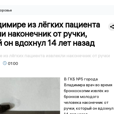
оровье
димире из лёгких пациента
и наконечник от ручки,
 он вдохнул 14 лет назад
 из лёгких пациента извлекли наконечник от ручки
01:00
В ГКБ №5 города
Владимира врач во время
бронхоскопии извлёк из
бронхов молодого
человека наконечник от
ручки, который он вдохнул