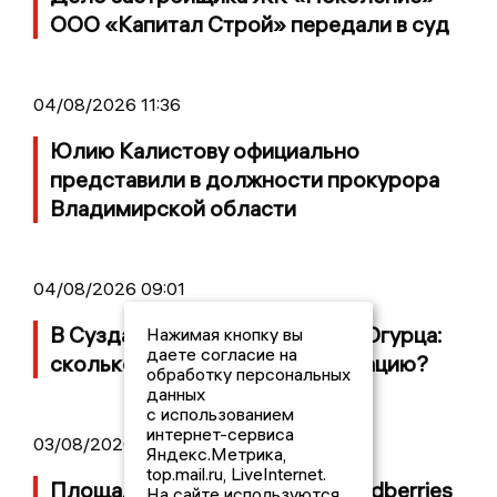
ООО «Капитал Строй» передали в суд
04/08/2026 11:36
Юлию Калистову официально
представили в должности прокурора
Владимирской области
04/08/2026 09:01
В Суздале прошёл Фестиваль Огурца:
Нажимая кнопку вы
даете согласие на
сколько потратили на организацию?
обработку персональных
данных
с использованием
интернет-сервиса
03/08/2026 14:13
Яндекс.Метрика,
top.mail.ru, LiveInternet.
Площадь пожара на складе Wildberries
На сайте используются