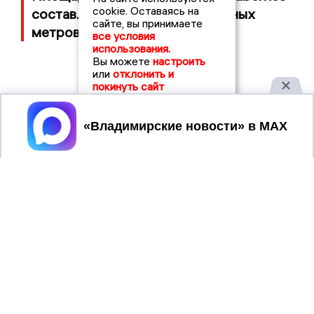
cookie. Оставаясь на
составляет 100 тысяч квадратных
сайте, вы принимаете
метров
все условия
использования.
Вы можете
настроить
или
отклонить и
покинуть сайт
Принять
2017 © NEWSVLADIMIR.RU | СИ
ВЛАДИМИРСКИЕ
«Информационное агентство
НОВОСТИ
Владимирские новости»
Учредитель (соучредители): Общество с ограниченной
ответственностью «РЕГИОНАЛЬНЫЕ НОВОСТИ» (ОГРН
1107154017354)
Главный редактор: Мазов С. А.
8 (4922) 666916
Телефон редакции:
info@newsvladimir.ru
Электронная почта редакции:
,
reklama@newsvladimir.ru
Регистрационный номер: серия Эл № ФС77-78858 от 4
августа 2020 г. согласно выписке из реестра