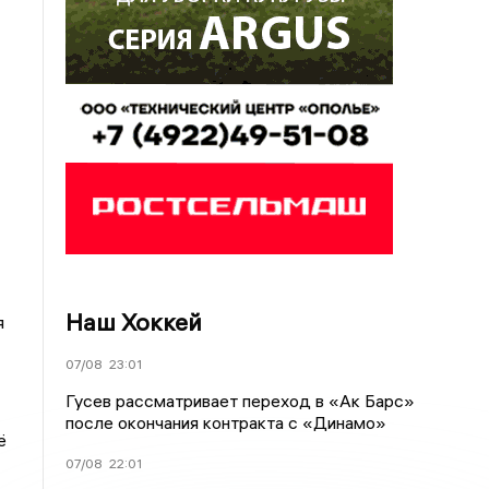
Наш Хоккей
я
07/08
23:01
Гусев рассматривает переход в «Ак Барс»
после окончания контракта с «Динамо»
ё
07/08
22:01