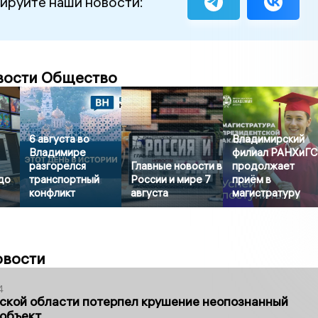
ируйте наши новости:
вости Общество
6 августа во
Владимирский
Владимире
филиал РАНХиГ
разгорелся
Главные новости в
продолжает
до
транспортный
России и мире 7
приём в
конфликт
августа
магистратуру
овости
4
ской области потерпел крушение неопознанный
 объект