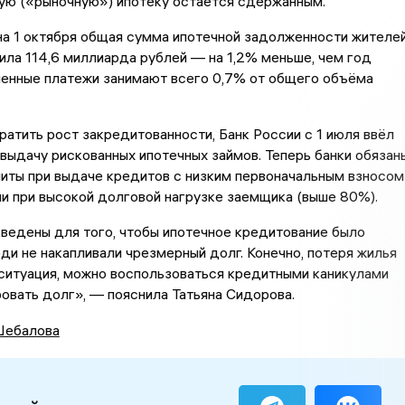
ную («рыночную») ипотеку остаётся сдержанным.
на 1 октября общая сумма ипотечной задолженности жителе
ила 114,6 миллиарда рублей — на 1,2% меньше, чем год
ченные платежи занимают всего 0,7% от общего объёма
атить рост закредитованности, Банк России с 1 июля ввёл
 выдачу рискованных ипотечных займов. Теперь банки обязан
иты при выдаче кредитов с низким первоначальным взносом
и при высокой долговой нагрузке заемщика (выше 80%).
ведены для того, чтобы ипотечное кредитование было
ди не накапливали чрезмерный долг. Конечно, потеря жилья
ситуация, можно воспользоваться кредитными каникулами
овать долг», — пояснила Татьяна Сидорова.
ебалова