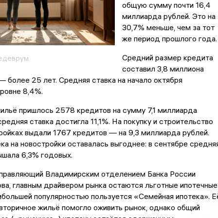
общую сумму почти 16,4
миллиарда рублей. Это на
30,7% меньше, чем за тот
же период прошлого года.
Средний размер кредита
едеврум
составил 3,8 миллиона
 — более 25 лет. Средняя ставка на начало октября
ровне 8,4%.
ильё пришлось 2578 кредитов на сумму 7,1 миллиарда
средняя ставка достигла 11,1%. На покупку и строительство
ройках выдали 1767 кредитов — на 9,3 миллиарда рублей.
ка на новостройки оставалась выгоднее: в сентябре средня
ышала 6,3% годовых.
управляющий Владимирским отделением Банка России
ва, главным драйвером рынка остаются льготные ипотечные
ибольшей популярностью пользуется «Семейная ипотека». Е
вторичное жильё помогло оживить рынок, однако общий