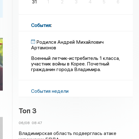
31
1
2
3
4
5
6
События
:
Родился Андрей Михайлович
Артамонов
Военный летчик-истребитель 1 класса,
участник войны в Корее. Почетный
С
гражданин города Владимира.
События недели
Топ 3
06/08
08:47
Владимирская область подверглась атаке