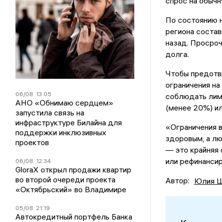
спрос на обыч
По состоянию 
региона состав
назад. Просро
долга.
Чтобы предотвр
ограничения на
06/08
13:05
соблюдать лим
АНО «Обнимаю сердцем»
(менее 20%) ил
запустила связь на
инфраструктуре Билайна для
«Ограничения в
поддержки инклюзивных
здоровым, а лю
проектов
— это крайняя 
или рефинансир
06/08
12:34
GloraX открыл продажи квартир
во второй очереди проекта
Автор:
Юлия Ш
«Октябрьский» во Владимире
05/08
21:19
Автокредитный портфель Банка