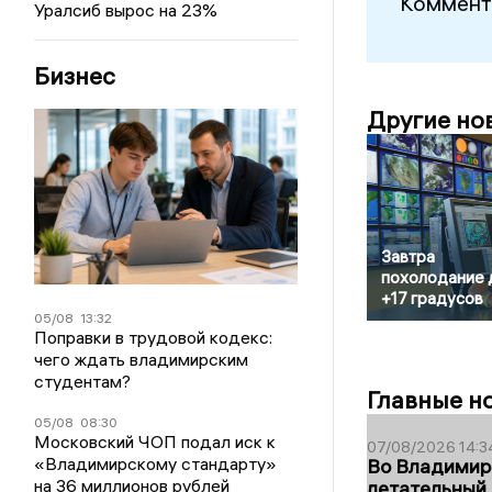
Коммент
Уралсиб вырос на 23%
Бизнес
Другие но
Завтра
похолодание 
+17 градусов
05/08
13:32
Поправки в трудовой кодекс:
чего ждать владимирским
студентам?
Главные н
05/08
08:30
Московский ЧОП подал иск к
07/08/2026 14:3
«Владимирскому стандарту»
Во Владимир
на 36 миллионов рублей
летательный