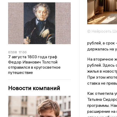
© Нейросеть Ш
рублей, а срок
держалась на у
07/08
17:00
7 августа 1803 года граф
На вторичное ж
Федор Иванович Толстой
рублей. Здесь 
отправился в кругосветное
жилья в новост
путешествие
При этом ипоте
ставка не прев
Новости компаний
Как отметила 
Татьяна Сидоро
программы. На
расширение на 