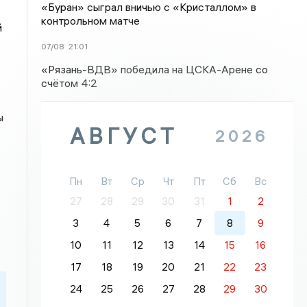
«Буран» сыграл вничью с «Кристаллом» в
контрольном матче
й
07/08
21:01
«Рязань-ВДВ» победила на ЦСКА-Арене со
счётом 4:2
ы
АВГУСТ
2026
Пн
Вт
Ср
Чт
Пт
Сб
Вс
27
28
29
30
31
1
2
3
4
5
6
7
8
9
10
11
12
13
14
15
16
17
18
19
20
21
22
23
24
25
26
27
28
29
30