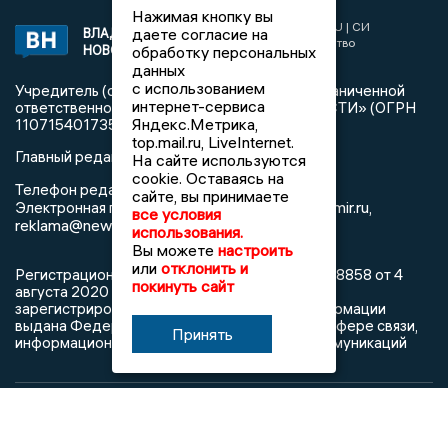
Нажимая кнопку вы
2017 © NEWSVLADIMIR.RU | СИ
даете согласие на
ВЛАДИМИРСКИЕ
«Информационное агентство
НОВОСТИ
обработку персональных
Владимирские новости»
данных
с использованием
Учредитель (соучредители): Общество с ограниченной
интернет-сервиса
ответственностью «РЕГИОНАЛЬНЫЕ НОВОСТИ» (ОГРН
Яндекс.Метрика,
1107154017354)
top.mail.ru, LiveInternet.
Главный редактор: Мазов С. А.
На сайте используются
cookie. Оставаясь на
8 (4922) 666916
Телефон редакции:
сайте, вы принимаете
info@newsvladimir.ru
Электронная почта редакции:
,
все условия
reklama@newsvladimir.ru
использования.
Вы можете
настроить
или
отклонить и
Регистрационный номер: серия Эл № ФС77-78858 от 4
покинуть сайт
августа 2020 г. согласно выписке из реестра
зарегистрированных средств массовой информации
выдана Федеральной службой по надзору в сфере связи,
Принять
информационных технологий и массовых коммуникаций
При использовании любого материала с данного сайта
гиперссылка на Сетевое издание «Информационное