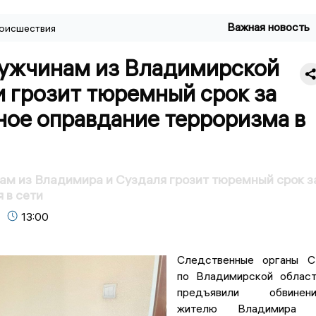
Важная новость
оисшествия
ужчинам из Владимирской
 грозит тюремный срок за
ное оправдание терроризма в
м из Владимира и Суздаля грозит тюремный срок з
 в сети
13:00
Следственные органы С
по Владимирской облас
предъявили обвинени
жителю Владимира 