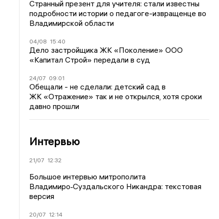
Странный презент для учителя: стали известны
подробности истории о педагоге-извращенце во
Владимирской области
04/08
15:40
Дело застройщика ЖК «Поколение» ООО
«Капитал Строй» передали в суд
24/07
09:01
Обещали - не сделали: детский сад в
ЖК «Отражение» так и не открылся, хотя сроки
давно прошли
Интервью
21/07
12:32
Большое интервью митрополита
Владимиро‑Суздальского Никандра: текстовая
версия
20/07
12:14