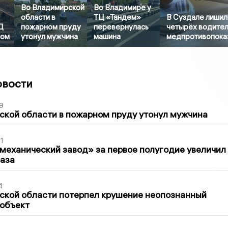
Во Владимирской
Во Владимире у
области в
ТЦ «Тандем»
В Суздале лишил
Д
пожарном пруду
перевернулась
четырёх водител
ром
утонул мужчина
машина
медпротивопока
овости
9
кой области в пожарном пруду утонул мужчина
1
механический завод» за первое полугодие увеличил
раза
4
ской области потерпел крушение неопознанный
 объект