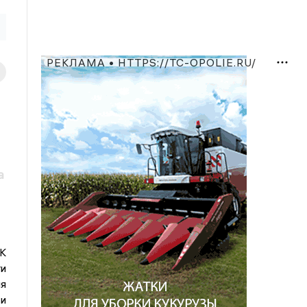
РЕКЛАМА • HTTPS://TC-OPOLIE.RU/
а
К
ти
я
и