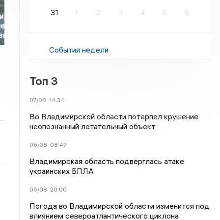
31
1
2
3
4
5
6
и прав
ей с
заниями
События недели
Топ 3
07/08
14:34
Во Владимирской области потерпел крушение
неопознанный летательный объект
06/08
08:47
Владимирская область подверглась атаке
украинских БПЛА
05/08
20:00
Погода во Владимирской области изменится под
влиянием североатлантического циклона