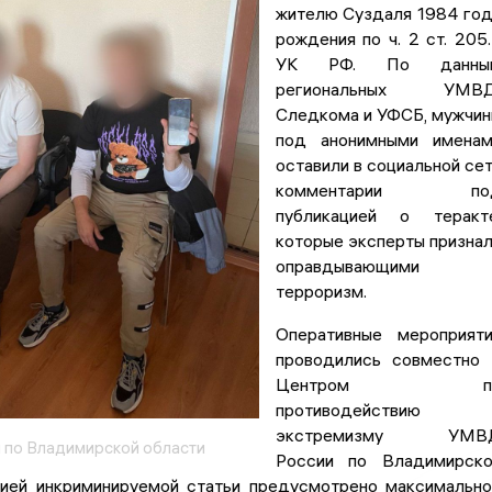
жителю Суздаля 1984 го
рождения по ч. 2 ст. 205
УК РФ. По данны
региональных УМВД
Следкома и УФСБ, мужчи
под анонимными именам
оставили в социальной се
комментарии по
публикацией о теракте
которые эксперты призна
оправдывающими
терроризм.
Оперативные мероприят
проводились совместно
Центром п
противодействию
экстремизму УМВ
 по Владимирской области
России по Владимирско
цией инкриминируемой статьи предусмотрено максимальн