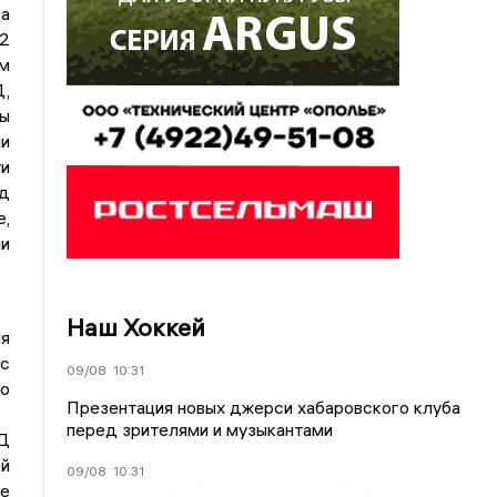
да
.2
м
,
ны
и
ти
д
,
ли
Наш Хоккей
ия
 с
09/08
10:31
о
Презентация новых джерси хабаровского клуба
перед зрителями и музыкантами
Д
й
09/08
10:31
ое