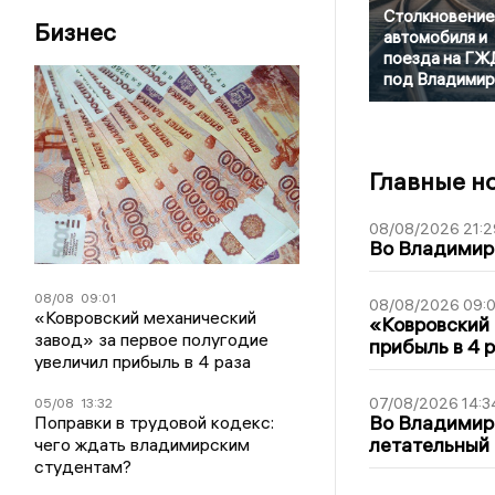
Столкновение
Бизнес
автомобиля и
поезда на ГЖ
под Владими
Главные н
08/08/2026 21:2
Во Владимирс
08/08
09:01
08/08/2026 09:0
«Ковровский механический
«Ковровский 
завод» за первое полугодие
прибыль в 4 
увеличил прибыль в 4 раза
07/08/2026 14:3
05/08
13:32
Во Владимир
Поправки в трудовой кодекс:
летательный
чего ждать владимирским
студентам?