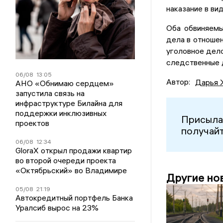
наказание в ви
Оба обвиняемы
дела в отношен
уголовное дело
следственные 
06/08
13:05
Автор:
Дарья 
АНО «Обнимаю сердцем»
запустила связь на
инфраструктуре Билайна для
поддержки инклюзивных
Присыла
проектов
получайт
06/08
12:34
GloraX открыл продажи квартир
во второй очереди проекта
«Октябрьский» во Владимире
Другие но
05/08
21:19
Автокредитный портфель Банка
Уралсиб вырос на 23%