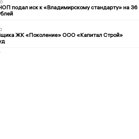
30
ЧОП подал иск к «Владимирскому стандарту» на 36
ублей
0
йщика ЖК «Поколение» ООО «Капитал Строй»
уд
2