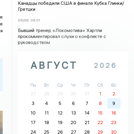
Канадцы победили США в финале Кубка Глинки/
Гретцки
ие
09/08
09:01
ое
Бывший тренер «Локомотива» Хартли
ся
прокомментировал слухи о конфликте с
руководством
АВГУСТ
2026
Пн
Вт
Ср
Чт
Пт
Сб
Вс
27
28
29
30
31
1
2
3
4
5
6
7
8
9
10
11
12
13
14
15
16
17
18
19
20
21
22
23
24
25
26
27
28
29
30