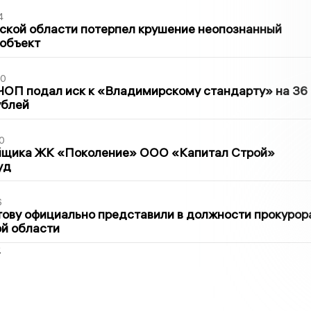
4
ской области потерпел крушение неопознанный
 объект
30
ЧОП подал иск к «Владимирскому стандарту» на 36
ублей
0
йщика ЖК «Поколение» ООО «Капитал Строй»
уд
6
ову официально представили в должности прокурор
й области
2