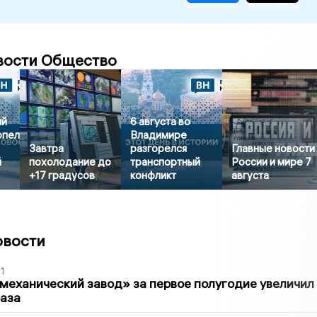
вости Общество
ый
6 августа во
рпел
Владимире
Завтра
разгорелся
Главные новости
й
похолодание до
транспортный
России и мире 7
+17 градусов
конфликт
августа
овости
1
механический завод» за первое полугодие увеличил
раза