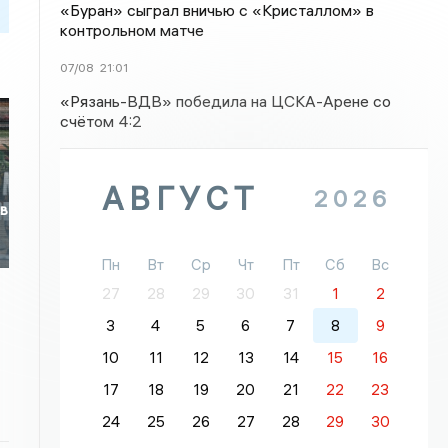
«Буран» сыграл вничью с «Кристаллом» в
контрольном матче
07/08
21:01
«Рязань-ВДВ» победила на ЦСКА-Арене со
счётом 4:2
АВГУСТ
2026
 в
Пн
Вт
Ср
Чт
Пт
Сб
Вс
27
28
29
30
31
1
2
3
4
5
6
7
8
9
10
11
12
13
14
15
16
17
18
19
20
21
22
23
24
25
26
27
28
29
30