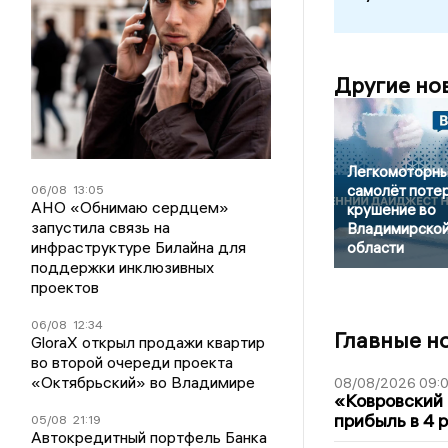
Другие но
Легкомоторн
самолёт поте
06/08
13:05
АНО «Обнимаю сердцем»
крушение во
запустила связь на
Владимирско
инфраструктуре Билайна для
области
поддержки инклюзивных
проектов
06/08
12:34
Главные н
GloraX открыл продажи квартир
во второй очереди проекта
«Октябрьский» во Владимире
08/08/2026 09:0
«Ковровский 
прибыль в 4 
05/08
21:19
Автокредитный портфель Банка