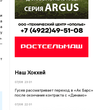
15
и
а
 а
ту
.
—
ит
Наш Хоккей
07/08
23:01
Гусев рассматривает переход в «Ак Барс»
после окончания контракта с «Динамо»
07/08
22:01