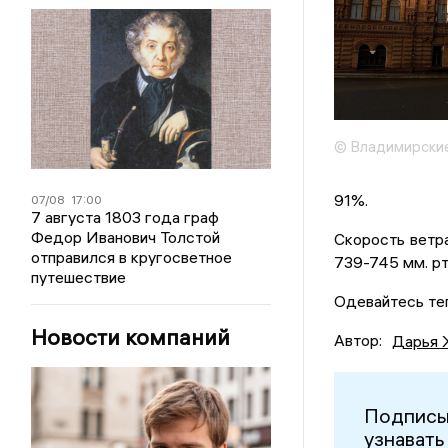
© Владимирские
91%.
07/08
17:00
7 августа 1803 года граф
Федор Иванович Толстой
Скорость ветр
отправился в кругосветное
739-745 мм. рт.
путешествие
Одевайтесь теп
Новости компаний
Автор:
Дарья 
Подписы
узнавать