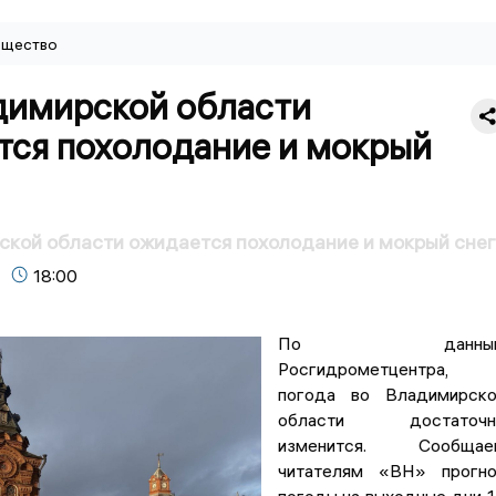
щество
димирской области
тся похолодание и мокрый
кой области ожидается похолодание и мокрый снег
18:00
По данны
Росгидрометцентра,
погода во Владимирско
области достаточн
изменится. Сообщае
читателям «ВН» прогно