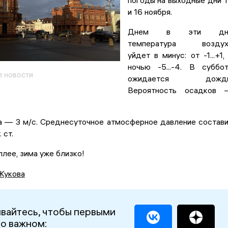
погоды на выходные дни 
и 16 ноября.
Днем в эти дн
температура воздух
уйдет в минус: от -1...+1,
ночью -5...-4. В суббо
 новости
ожидается дождь
Вероятность осадков 
а — 3 м/с. Среднесуточное атмосферное давление состав
 ст.
лее, зима уже близко!
Жукова
вайтесь, чтобы первыми
 о важном: