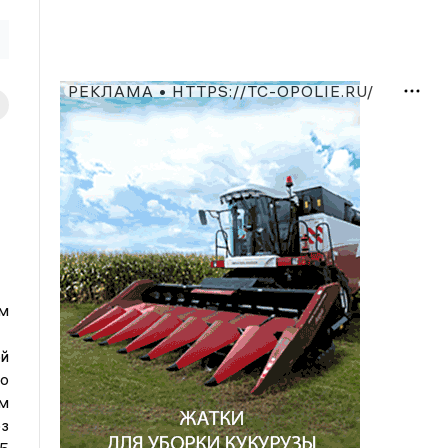
РЕКЛАМА • HTTPS://TC-OPOLIE.RU/
м
й
о
м
з