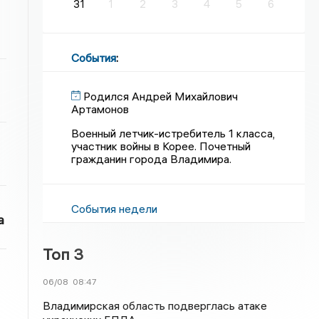
31
1
2
3
4
5
6
События
:
Родился Андрей Михайлович
Артамонов
Военный летчик-истребитель 1 класса,
участник войны в Корее. Почетный
гражданин города Владимира.
События недели
а
Топ 3
06/08
08:47
Владимирская область подверглась атаке