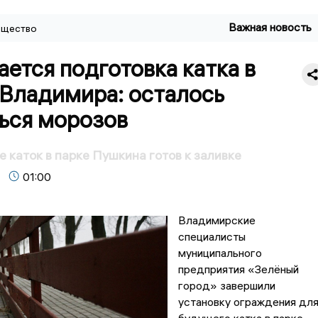
Важная новость
щество
ется подготовка катка в
 Владимира: осталось
ься морозов
 каток в парке Пушкина готов к заливке
01:00
Владимирские
специалисты
муниципального
предприятия «Зелёный
город» завершили
установку ограждения дл