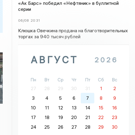
«Ак Барс» победил «Нефтяник» в буллитной
серии
06/08
20:31
Клюшка Овечкина продана на благотворительных
торгах за 940 тысяч рублей
АВГУСТ
2026
Пн
Вт
Ср
Чт
Пт
Сб
Вс
 в
27
28
29
30
31
1
2
3
4
5
6
7
8
9
10
11
12
13
14
15
16
17
18
19
20
21
22
23
24
25
26
27
28
29
30