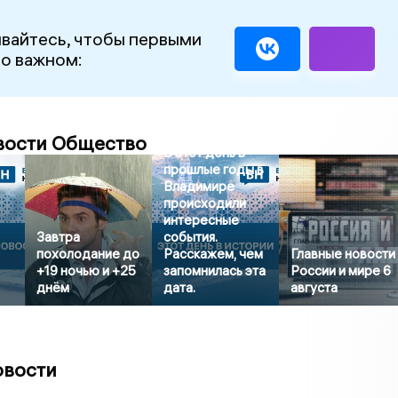
вайтесь, чтобы первыми
 о важном:
вости Общество
В этот день в
прошлые годы в
Владимире
происходили
интересные
Завтра
события.
похолодание до
Расскажем, чем
Главные новости
+19 ночью и +25
запомнилась эта
России и мире 6
днём
дата.
августа
овости