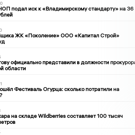
30
ЧОП подал иск к «Владимирскому стандарту» на 36
ублей
0
йщика ЖК «Поколение» ООО «Капитал Строй»
уд
6
ову официально представили в должности прокурор
й области
1
ошёл Фестиваль Огурца: сколько потратили на
?
3
ра на складе Wildberries составляет 100 тысяч
метров
2