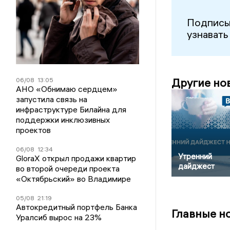
Подписы
узнавать
Другие но
06/08
13:05
АНО «Обнимаю сердцем»
запустила связь на
инфраструктуре Билайна для
поддержки инклюзивных
проектов
06/08
12:34
Утренний
GloraX открыл продажи квартир
дайджест
во второй очереди проекта
«Октябрьский» во Владимире
05/08
21:19
Автокредитный портфель Банка
Главные н
Уралсиб вырос на 23%