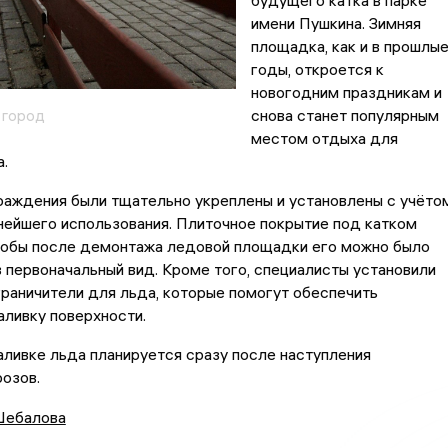
будущего катка в парке
имени Пушкина. Зимняя
площадка, как и в прошлы
годы, откроется к
новогодним праздникам и
снова станет популярным
 город
местом отдыха для
.
раждения были тщательно укреплены и установлены с учёто
ейшего использования. Плиточное покрытие под катком
чтобы после демонтажа ледовой площадки его можно было
в первоначальный вид. Кроме того, специалисты установили
раничители для льда, которые помогут обеспечить
ливку поверхности.
аливке льда планируется сразу после наступления
озов.
ебалова