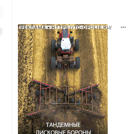
РЕКЛАМА • HTTPS://TC-OPOLIE.RU/
я