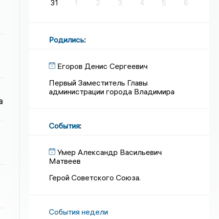
31
1
2
3
4
5
6
Родились
:
Егоров Денис Сергеевич
Первый Заместитель Главы
администрации города Владимира
а
События
:
Умер Александр Васильевич
Матвеев
Герой Советского Союза.
События недели