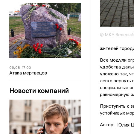
© МКУ Зеленый
жителей города
Все модули ог
удобства дальн
06/08
17:00
Атака мертвецов
уложено так, 
легко вернуть 
специальные ог
Новости компаний
равномерную за
Приступить к з
устойчивых мор
Автор:
Юлия Ш