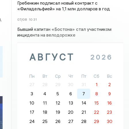
Гребенкин подписал новый контракт с
«Филадельфией» на 1,1 млн долларов в год
,
07/08
10:31
Бывший капитан «Бостона» стал участником
инцидента на велодорожке
АВГУСТ
2026
Пн
Вт
Ср
Чт
Пт
Сб
Вс
27
28
29
30
31
1
2
3
4
5
6
7
8
9
10
11
12
13
14
15
16
17
18
19
20
21
22
23
24
25
26
27
28
29
30