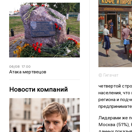
06/08
17:00
Атака мертвецов
© Гигачат
четвертой стр
Новости компаний
населения, что
региона и подч
предпринимате
Лидерами же по
Москва (51%), 
данных показыв