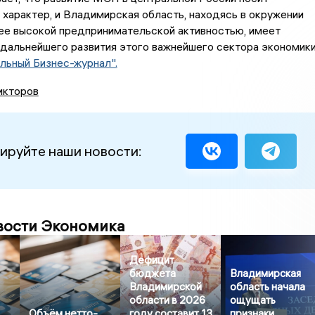
характер, и Владимирская область, находясь в окружении
ее высокой предпринимательской активностью, имеет
дальнейшего развития этого важнейшего сектора экономики
льный Бизнес-журнал".
икторов
ируйте наши новости:
вости Экономика
Дефицит
бюджета
Владимирская
Владимирской
область начала
области в 2026
ощущать
Объём нетто-
году составит 13
признаки