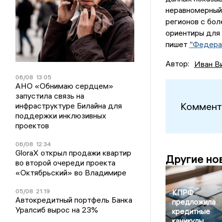
неравномерный 
регионов с бол
ориентиры для 
пишет
"Федера
Автор:
Иван В
06/08
13:05
АНО «Обнимаю сердцем»
запустила связь на
Коммент
инфраструктуре Билайна для
поддержки инклюзивных
проектов
06/08
12:34
GloraX открыл продажи квартир
Другие но
во второй очереди проекта
«Октябрьский» во Владимире
05/08
21:19
КПРФ
Автокредитный портфель Банка
предложила
Уралсиб вырос на 23%
кредитные
каникулы