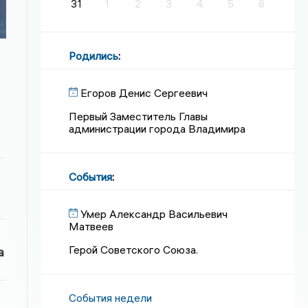
31
1
2
3
4
5
6
Родились
:
Егоров Денис Сергеевич
Первый Заместитель Главы
администрации города Владимира
События
:
Умер Александр Васильевич
Матвеев
Герой Советского Союза.
а
События недели