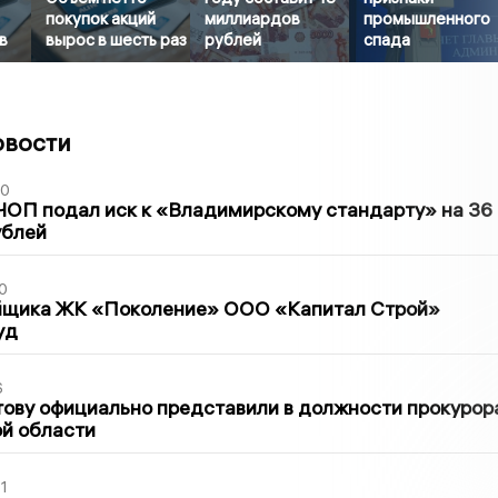
покупок акций
миллиардов
промышленного
в
вырос в шесть раз
рублей
спада
овости
30
ЧОП подал иск к «Владимирскому стандарту» на 36
ублей
0
йщика ЖК «Поколение» ООО «Капитал Строй»
уд
6
ову официально представили в должности прокурор
й области
1