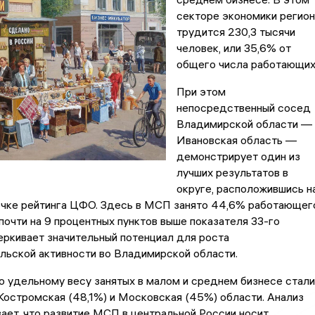
секторе экономики регион
трудится 230,3 тысячи
человек, или 35,6% от
общего числа работающих
При этом
непосредственный сосед
Владимирской области —
Ивановская область —
демонстрирует один из
лучших результатов в
округе, расположившись н
очке рейтинга ЦФО. Здесь в МСП занято 44,6% работающег
 почти на 9 процентных пунктов выше показателя 33-го
еркивает значительный потенциал для роста
льской активности во Владимирской области.
 удельному весу занятых в малом и среднем бизнесе стали
Костромская (48,1%) и Московская (45%) области. Анализ
ает, что развитие МСП в центральной России носит