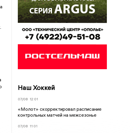
а
.
а
Наш Хоккей
о
07/08
12:01
«Молот» скорректировал расписание
контрольных матчей на межсезонье
07/08
11:01