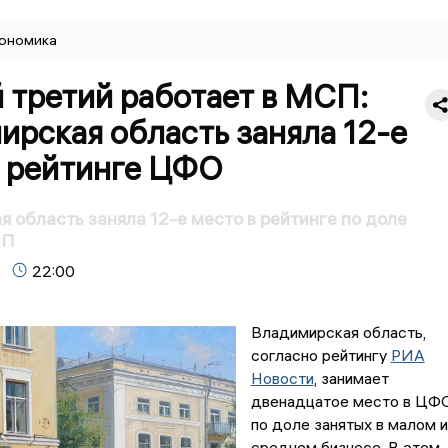
ономика
 третий работает в МСП:
рская область заняла 12-е
в рейтинге ЦФО
 область заняла 12-е место в рейтинге по доле
СП
22:00
Владимирская область,
согласно рейтингу
РИА
Новости
, занимает
двенадцатое место в ЦФ
по доле занятых в малом и
среднем бизнесе. В этом