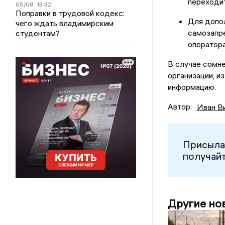
переходи
05/08
13:32
Поправки в трудовой кодекс:
Для допол
чего ждать владимирским
самозапре
студентам?
оператора
В случае сомн
организации, и
информацию.
Автор:
Иван В
Присыла
получайт
Другие но