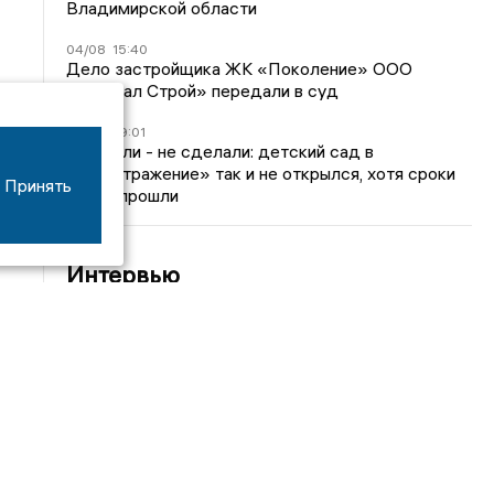
Владимирской области
04/08
15:40
Дело застройщика ЖК «Поколение» ООО
«Капитал Строй» передали в суд
24/07
09:01
Обещали - не сделали: детский сад в
ЖК «Отражение» так и не открылся, хотя сроки
Принять
давно прошли
Интервью
21/07
12:32
Большое интервью митрополита
Владимиро‑Суздальского Никандра: текстовая
версия
20/07
12:14
Митрополит Владимирский и Суздальский