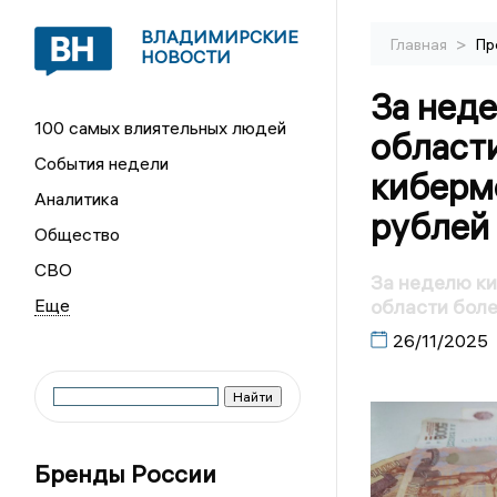
ВЛАДИМИРСКИЕ
>
Главная
Пр
НОВОСТИ
За нед
100 самых влиятельных людей
област
События недели
киберм
Аналитика
рублей
Общество
СВО
За неделю к
области боле
26/11/2025
Бренды России