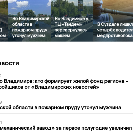
Во Владимирской
Во Владимире у
области в
ТЦ «Тандем»
В Суздале лишил
Д
пожарном пруду
перевернулась
четырёх водител
ром
утонул мужчина
машина
медпротивопока
овости
0
о Владимира: кто формирует жилой фонд региона -
ройщиков от «Владимирских новостей»
9
кой области в пожарном пруду утонул мужчина
1
механический завод» за первое полугодие увеличил