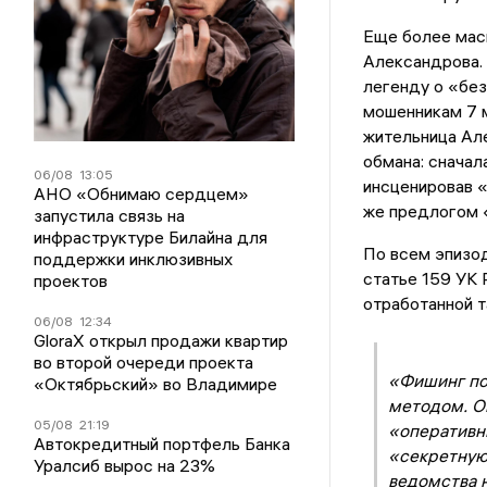
Еще более мас
Александрова. 
легенду о «без
мошенникам 7 
жительница Ал
обмана: сначал
06/08
13:05
инсценировав «
АНО «Обнимаю сердцем»
же предлогом 
запустила связь на
инфраструктуре Билайна для
По всем эпизо
поддержки инклюзивных
статье 159 УК
проектов
отработанной т
06/08
12:34
GloraX открыл продажи квартир
во второй очереди проекта
«Фишинг по
«Октябрьский» во Владимире
методом. О
05/08
21:19
«оперативн
Автокредитный портфель Банка
«секретную
Уралсиб вырос на 23%
ведомства 