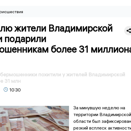
оисшествия
елю жители Владимирской
и подарили
ошенникам более 31 миллион
ибермошенники похитили у жителей Владимирской
е 31 млн
10:30
За минувшую неделю на
территории Владимирско
области был зафиксирова
резкий всплеск активност