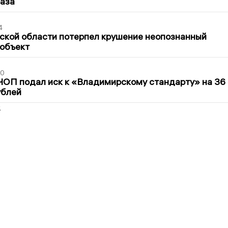
раза
4
ской области потерпел крушение неопознанный
 объект
30
ЧОП подал иск к «Владимирскому стандарту» на 36
ублей
2