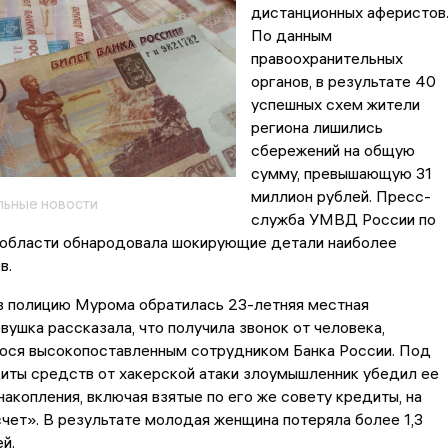
дистанционных аферистов
По данным
правоохранительных
органов, в результате 40
успешных схем жители
региона лишились
сбережений на общую
сумму, превышающую 31
миллион рублей. Пресс-
ьные новости
служба УМВД России по
области обнародовала шокирующие детали наиболее
в.
 в полицию Мурома обратилась 23-летняя местная
вушка рассказала, что получила звонок от человека,
ося высокопоставленным сотрудником Банка России. Под
иты средств от хакерской атаки злоумышленник убедил ее
накопления, включая взятые по его же совету кредиты, на
ет». В результате молодая женщина потеряла более 1,3
й.