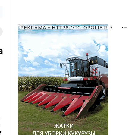
РЕКЛАМА • HTTPS://TC-OPOLIE.RU/
а
й
н
и