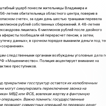
штабный ущерб понесли жительницы Владимира и
56-летняя обитательница областного центра, поверив в
опасном счете», за один день шестью траншами перевела
миллионов рублей собственных сбережений. А 48-летняя
ександрова лишилась 6 миллионов рублей после двойного
а аферисты пообещали ей перерасчет пенсии, а затем,
утечку данных», в срочном порядке выманили деньги под т
«сохранения».
дам следственными органами возбуждены уголовные дела п
 РФ «Мошенничество». Полиция акцентирует внимание на
актике преступников.
д прикрытием госструктур остается их излюбленным
ни могут симулировать переключение звонка на
ика» МВД или ФСБ, вовлекая жертву в фантомную
 операцию». Важно помнить: государственные
не проводят совместных операций по переводу денег