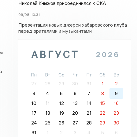
Николай Кныжов присоединился к СКА
09/08
10:31
Презентация новых джерси хабаровского клуба
перед зрителями и музыкантами
АВГУСТ
ем
2026
о
Пн
Вт
Ср
Чт
Пт
Сб
Вс
27
28
29
30
31
1
2
3
4
5
6
7
8
9
10
11
12
13
14
15
16
17
18
19
20
21
22
23
24
25
26
27
28
29
30
31
1
2
3
4
5
6