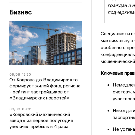
граждан и н
Бизнес
подчеркива
Специалисты п
максимальную 
особенно с пр
конфиденциаль
мошеннический
Ключевые прав
09/08
13:30
От Коврова до Владимира: кто
Немедлен
формирует жилой фонд региона
- рейтинг застройщиков от
счетов», 
«Владимирских новостей»
участвова
08/08
09:01
Никогда и
«Ковровский механический
паспортн
завод» за первое полугодие
увеличил прибыль в 4 раза
Не устан