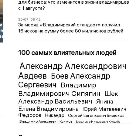
для бизнеса: что изменится в жизни владимирцев
с 1 августа?
30/07
09:42
За месяц «Владимирский стандарт» получил
и прав
16 исков на сумму более 80 миллионов рублей
ей с
заниями
100 самых влиятельных людей
Александр Александрович
Авдеев
Боев Александр
Сергеевич
Владимир
Владимирович Сипягин
Шек
Александр Васильевич
Янина
Елена Владимировна
Юрий Матвеевич
Федоров
Никандр
Сергей Евгеньевич Бирюков
Владимир Алексеевич Куимов
Владимир Николаевич Киселёв