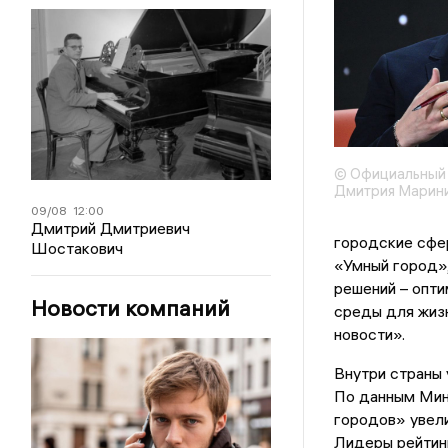
© Официальный 
Дмитрия Марин
09/08
12:00
Дмитрий Дмитриевич
городские сфе
Шостакович
«Умный город»,
решений – опт
Новости компаний
среды для жизн
новости».
Внутри страны 
По данным Мин
городов» увели
Лидеры рейтинг