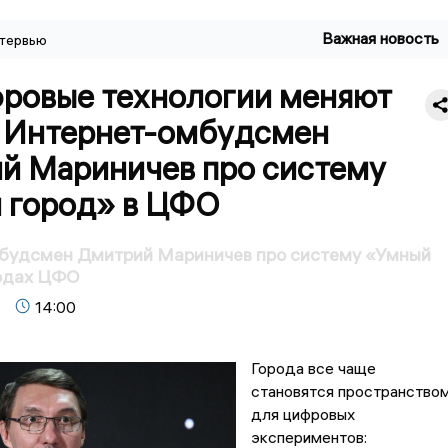
Важная новость
тервью
фровые технологии меняют
. Интернет-омбудсмен
й Мариничев про систему
 город» в ЦФО
будсмен Дмитрий Мариничев про систему «Умный
родах ЦФО
14:00
Города все чаще
становятся пространство
для цифровых
экспериментов: