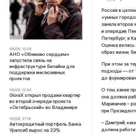
Россия в цело
«умных городов
заняла второе 
и опередив Пек
Петербург, а К
Оценка велась 
06/08
13:05
образ жизни, б
АНО «Обнимаю сердцем»
запустила связь на
При этом за т
инфраструктуре Билайна для
подходы — от 
поддержки инклюзивных
до формирован
проектов
О том, какие п
06/08
12:34
GloraX открыл продажи квартир
она должна ра
во второй очереди проекта
Мариничев – р
«Октябрьский» во Владимире
при Президенте
05/08
21:19
– Дмитрий, как
Автокредитный портфель Банка
должна работа
Уралсиб вырос на 23%