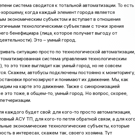
епени система сводится к тотальной автоматизации. То есть
-хорошему, когда каждый элемент города является
ым экономическим субъектом и вступает в отношения
огичными технологическими субъектами с точки зрения
его бенефициара (лица, которое получает выгоду от
еятельности). Это – умный город.
ривать ситуацию просто по технологической автоматизации,
втоматизированная система управления технологическим
, то это тоже выглядит как умный город, но не совсем
ся. Скажем, автобусы подключены постоянно к мониторингу,
остановки прогнозируют и понимают их движение. Мы, как
видим на карте это движение. Также с синхронизацией
е это тоже, в общем-то, умный город. Но вопрос, скорее,
спетчеризации.
я каждого будет свой: для кого-то просто автоматизация,
ловный АСУ ТП, для кого-то петля обратной связи, а для ког
льные экономические технологические субъекты, которые
ость в интересах, скажем так, своего хозяина. Тут