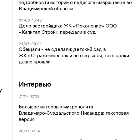
подробности истории о педагоге-извращенце во
Владимирской области
04/08
15:40
Дело застройщика ЖК «Поколение» ООО
«Капитал Строй» передали в суд
24/07
09:01
Обещали - не сделали: детский сад в
ЖК «Отражение» так и не открылся, хотя сроки
давно прошли
Интервью
у
21/07
12:32
Большое интервью митрополита
Владимиро‑Суздальского Никандра: текстовая
версия
20/07
12:14