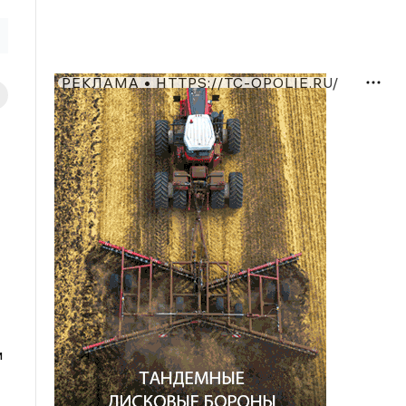
РЕКЛАМА • HTTPS://TC-OPOLIE.RU/
м