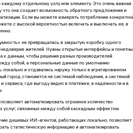
 каждому отдельному узлу или элементу. Это очень важная
у что она создает возможность обратного предложения и
атизации. Если вы можете измерять потребление конкретно
ожете с высокой вероятностью включать и выключать ее, в
енно.
умность» не превращалась в закрытую коробку одного
 недоверие жителей. Нужны открытые интерфейсы и понятны
а к данным, чтобы решения разных производителей
ежду собой, а персональные данные по умолчанию
 локально и отдавались наружу только в агрегированном
ный город становится не системой наблюдения, а системой
и сервиса, где выгоду видно в платёжке, в надёжности и в
.
 позволяет автоматизировать огромное количество
х услуг, связанных между собой каскадным эффектом.
ичие дешевых ИИ-агентов, работающих локально, позволяет
ирать статистическую информацию и автоматизировать