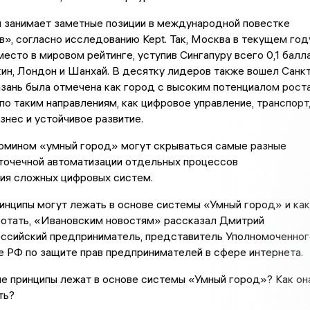
м занимает заметные позиции в международной повестке
», согласно исследованию Kept. Так, Москва в текущем год
место в мировом рейтинге, уступив Сингапуру всего 0,1 балл
ин, Лондон и Шанхай. В десятку лидеров также вошел Санкт
азань была отмечена как город с высоким потенциалом роста
по таким направлениям, как цифровое управление, транспорт
изнес и устойчивое развитие.
ермином «умный город» могут скрываться самые разные
точечной автоматизации отдельных процессов
ия сложных цифровых систем.
ринципы могут лежать в основе системы «Умный город» и как
ботать, «Ивановским новостям» рассказал Дмитрий
оссийский предприниматель, представитель Уполномоченног
 РФ по защите прав предпринимателей в сфере интернета.
ие принципы лежат в основе системы «Умный город»? Как он
ть?