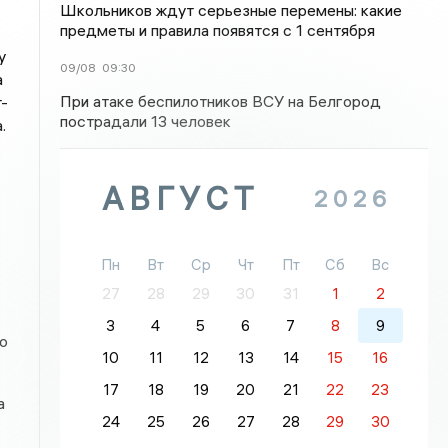
Школьников ждут серьезные перемены: какие
предметы и правила появятся с 1 сентября
у
09/08
09:30
а
При атаке беспилотников ВСУ на Белгород
-
пострадали 13 человек
.
,
АВГУСТ
2026
Пн
Вт
Ср
Чт
Пт
Сб
Вс
27
28
29
30
31
1
2
3
4
5
6
7
8
9
о
10
11
12
13
14
15
16
17
18
19
20
21
22
23
а
24
25
26
27
28
29
30