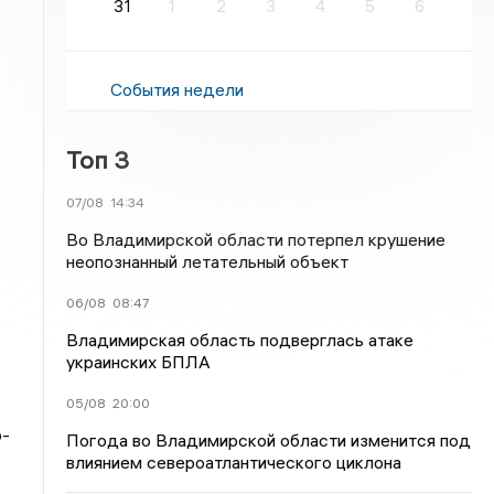
31
1
2
3
4
5
6
События недели
Топ 3
07/08
14:34
Во Владимирской области потерпел крушение
неопознанный летательный объект
06/08
08:47
Владимирская область подверглась атаке
украинских БПЛА
05/08
20:00
о-
Погода во Владимирской области изменится под
влиянием североатлантического циклона