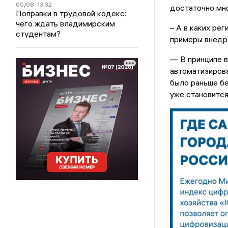
05/08
13:32
достаточно мно
Поправки в трудовой кодекс:
чего ждать владимирским
– А в каких ре
студентам?
примеры внедр
— В принципе вс
автоматизирова
было раньше бе
уже становится