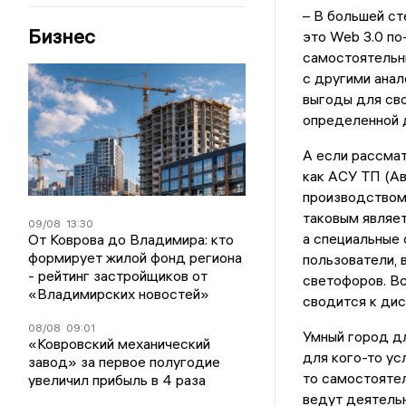
– В большей ст
Бизнес
это Web 3.0 по
самостоятельн
с другими анал
выгоды для сво
определенной д
А если рассмат
как АСУ ТП (А
производством)
таковым являет
09/08
13:30
а специальные 
От Коврова до Владимира: кто
формирует жилой фонд региона
пользователи, 
- рейтинг застройщиков от
светофоров. Вс
«Владимирских новостей»
сводится к ди
08/08
09:01
Умный город дл
«Ковровский механический
для кого-то ус
завод» за первое полугодие
то самостояте
увеличил прибыль в 4 раза
ведут деятельн