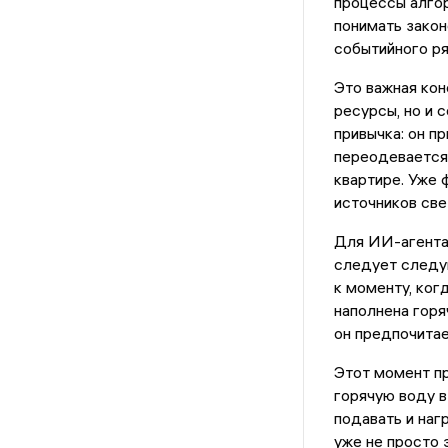
процессы алгор
понимать закон
событийного ря
Это важная кон
ресурсы, но и 
привычка: он п
переодевается,
квартире. Уже 
источников све
Для ИИ-агента 
следует следу
к моменту, ког
наполнена гор
он предпочитае
Этот момент пр
горячую воду в
подавать и наг
уже не просто 