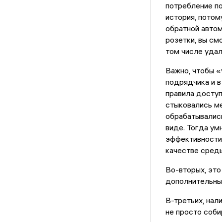
потребление по
история, потом
обратной автом
розетки, вы см
том числе удал
Важно, чтобы «
подрядчика и в
правила доступ
стыковались м
обрабатывались
виде. Тогда ум
эффективности 
качестве среды
Во-вторых, это
дополнительны
В-третьих, нал
не просто соб