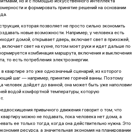
итмами, но и с помощью искусственного интеллекта
омерности и формировать принятие решений на основании
да.
струкция, которая позволяет не просто сильно экономить
создавать новые возможности. Например, у человека есть
риходит домой, открывает дверь, включает свет в прихожей,
 включает свет на кухне, потом моет руки и идет дальше по
формируется комбинация маршрута, включения и выключения
та, то есть потребления электроэнергии.
в квартире это уже однозначный сценарий, из которого
ющий шаг — например, принятие горячей ванны. Поэтому
да человек дойдет до ванной, она может быть уже наполовин
ячей водой комфортной температуры, которую
т.
едвосхищения привычного движения говорит о том, что
 квартиру можно не подавать, пока человека нет дома, а
ревать ее только тогда, когда она действительно нужна. Это
экономия ресурса, а значительная экономия на планировании