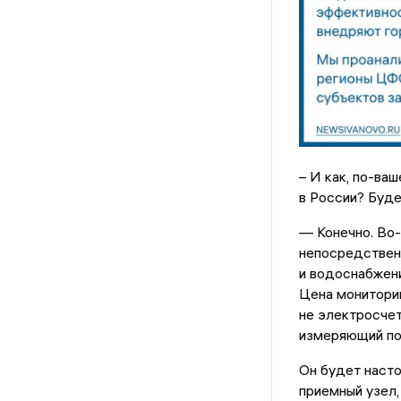
– И как, по-ва
в России? Буде
— Конечно. Во-
непосредственн
и водоснабжени
Цена мониторин
не электросчет
измеряющий по
Он будет насто
приемный узел,