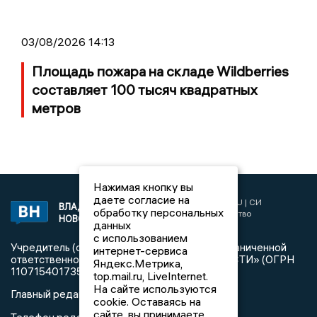
03/08/2026 14:13
Площадь пожара на складе Wildberries
составляет 100 тысяч квадратных
метров
Нажимая кнопку вы
даете согласие на
2017 © NEWSVLADIMIR.RU | СИ
ВЛАДИМИРСКИЕ
обработку персональных
«Информационное агентство
НОВОСТИ
данных
Владимирские новости»
с использованием
Учредитель (соучредители): Общество с ограниченной
интернет-сервиса
ответственностью «РЕГИОНАЛЬНЫЕ НОВОСТИ» (ОГРН
Яндекс.Метрика,
1107154017354)
top.mail.ru, LiveInternet.
На сайте используются
Главный редактор: Мазов С. А.
cookie. Оставаясь на
сайте, вы принимаете