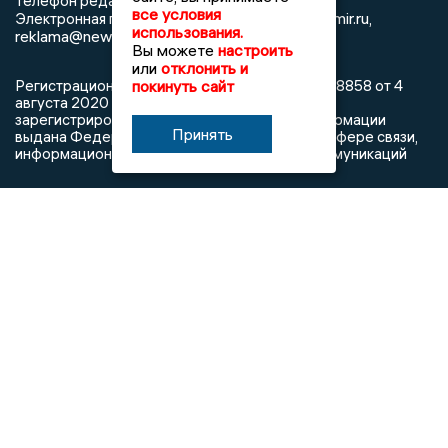
8 (4922) 666916
Телефон редакции:
все условия
info@newsvladimir.ru
Электронная почта редакции:
,
использования.
reklama@newsvladimir.ru
Вы можете
настроить
или
отклонить и
покинуть сайт
Регистрационный номер: серия Эл № ФС77-78858 от 4
августа 2020 г. согласно выписке из реестра
зарегистрированных средств массовой информации
Принять
выдана Федеральной службой по надзору в сфере связи,
информационных технологий и массовых коммуникаций
При использовании любого материала с данного сайта
гиперссылка на Сетевое издание «Информационное
агентство Владимирские новости» обязательна.
Сообщения на сером фоне размещены на правах рекламы
@mazov
MAX
Написать директору в телеграм
или
О холдинге
Вакансии
Реклама
Дежурный по новостям