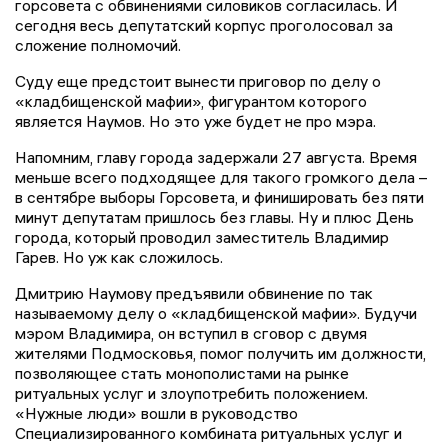
горсовета с обвинениями силовиков согласилась. И
сегодня весь депутатский корпус проголосовал за
сложение полномочий.
Суду еще предстоит вынести приговор по делу о
«кладбищенской мафии», фигурантом которого
является Наумов. Но это уже будет не про мэра.
Напомним, главу города задержали 27 августа. Время
меньше всего подходящее для такого громкого дела –
в сентябре выборы Горсовета, и финишировать без пяти
минут депутатам пришлось без главы. Ну и плюс День
города, который проводил заместитель Владимир
Гарев. Но уж как сложилось.
Дмитрию Наумову предъявили обвинение по так
называемому делу о «кладбищенской мафии». Будучи
мэром Владимира, он вступил в сговор с двумя
жителями Подмосковья, помог получить им должности,
позволяющее стать монополистами на рынке
ритуальных услуг и злоупотребить положением.
«Нужные люди» вошли в руководство
Специализированного комбината ритуальных услуг и