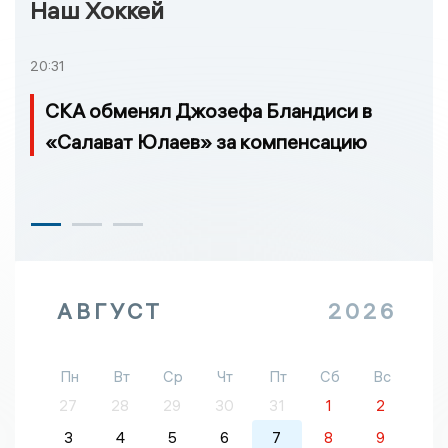
Наш Хоккей
20:31
СКА обменял Джозефа Бландиси в
«Салават Юлаев» за компенсацию
АВГУСТ
2026
Пн
Вт
Ср
Чт
Пт
Сб
Вс
27
28
29
30
31
1
2
3
4
5
6
7
8
9