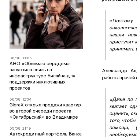
«
Поэтому 
онкологиче
нашли нов
приступит к
принимать 
06/08
13:05
АНО «Обнимаю сердцем»
запустила связь на
Александр Ав
инфраструктуре Билайна для
работы врачей 
поддержки инклюзивных
проектов
«Даже по г
06/08
12:34
GloraX открыл продажи квартир
хватает од
во второй очереди проекта
оценить, ск
«Октябрьский» во Владимире
того, чтоб
помощи, 
05/08
21:19
Автокредитный портфель Банка
необходимо