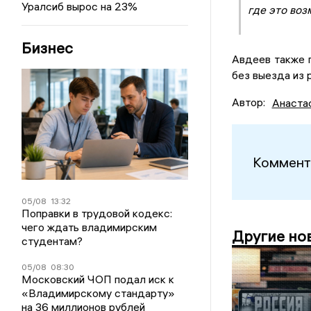
Уралсиб вырос на 23%
где это воз
Бизнес
Авдеев также 
без выезда из
Автор:
Анаста
Коммент
05/08
13:32
Поправки в трудовой кодекс:
чего ждать владимирским
Другие но
студентам?
05/08
08:30
Московский ЧОП подал иск к
«Владимирскому стандарту»
на 36 миллионов рублей