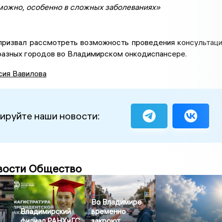
можно, особенно в сложных заболеваниях»
призвал рассмотреть возможность проведения консультац
 разных городов во Владимирском онкодиспансере.
сия Вавилова
ируйте наши новости:
вости Общество
Во Владимире
Владимирский
временно
филиал РАНХиГС
закроют