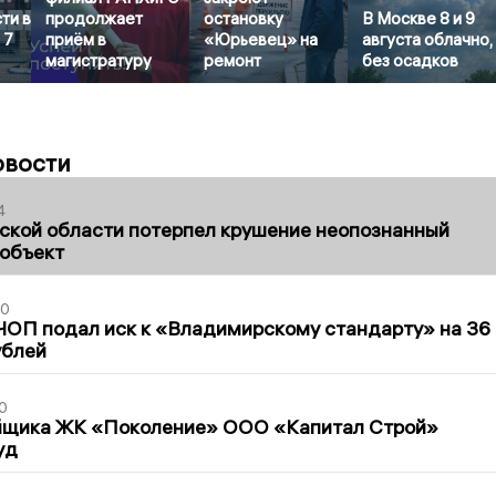
ти в
продолжает
остановку
В Москве 8 и 9
 7
приём в
«Юрьевец» на
августа облачно,
магистратуру
ремонт
без осадков
овости
4
ской области потерпел крушение неопознанный
 объект
30
ЧОП подал иск к «Владимирскому стандарту» на 36
ублей
0
йщика ЖК «Поколение» ООО «Капитал Строй»
уд