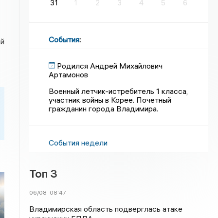
31
1
2
3
4
5
6
События
:
ий
Родился Андрей Михайлович
Артамонов
Военный летчик-истребитель 1 класса,
участник войны в Корее. Почетный
гражданин города Владимира.
События недели
Топ 3
06/08
08:47
Владимирская область подверглась атаке