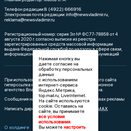
8 (4922) 666916
Телефон редакции:
info@newsvladimir.ru
Электронная почта редакции:
,
reklama@newsvladimir.ru
Регистрационный номер: серия Эл № ФС77-78858 от 4
августа 2020 г. согласно выписке из реестра
зарегистрированных средств массовой информации
выдана Федеральной службой по надзору в сфере связи,
информационных технологий и массовых коммуникаций
Нажимая кнопку вы
даете согласие на
обработку персональных
данных
с использованием
При использовании любого материала с данного сайта
интернет-сервиса
гиперссылка на Сетевое издание «Информационное
агентство Владимирские новости» обязательна.
Яндекс.Метрика,
top.mail.ru, LiveInternet.
Сообщения на сером фоне размещены на правах рекламы
На сайте используются
cookie. Оставаясь на
@mazov
MAX
Написать директору в телеграм
или
сайте, вы принимаете
все условия
использования.
Вы можете
настроить
О холдинге
Вакансии
Реклама