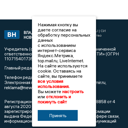
Нажимая кнопку вы
даете согласие на
2017 © NEWSVLADIMIR.RU | СИ
ВЛАДИМИРСКИЕ
обработку персональных
«Информационное агентство
НОВОСТИ
данных
Владимирские новости»
с использованием
Учредитель (соучредители): Общество с ограниченной
интернет-сервиса
ответственностью «РЕГИОНАЛЬНЫЕ НОВОСТИ» (ОГРН
Яндекс.Метрика,
1107154017354)
top.mail.ru, LiveInternet.
На сайте используются
Главный редактор: Мазов С. А.
cookie. Оставаясь на
сайте, вы принимаете
8 (4922) 666916
Телефон редакции:
все условия
info@newsvladimir.ru
Электронная почта редакции:
,
использования.
reklama@newsvladimir.ru
Вы можете
настроить
или
отклонить и
покинуть сайт
Регистрационный номер: серия Эл № ФС77-78858 от 4
августа 2020 г. согласно выписке из реестра
зарегистрированных средств массовой информации
Принять
выдана Федеральной службой по надзору в сфере связи,
информационных технологий и массовых коммуникаций