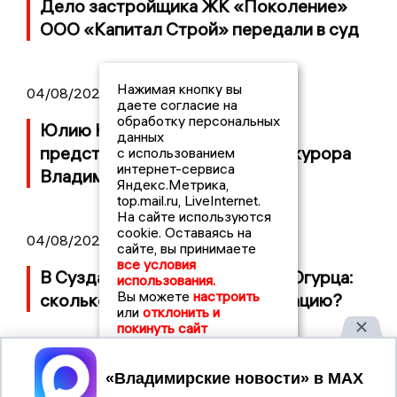
Дело застройщика ЖК «Поколение»
ООО «Капитал Строй» передали в суд
Нажимая кнопку вы
04/08/2026 11:36
даете согласие на
обработку персональных
Юлию Калистову официально
данных
представили в должности прокурора
с использованием
интернет-сервиса
Владимирской области
Яндекс.Метрика,
top.mail.ru, LiveInternet.
На сайте используются
cookie. Оставаясь на
04/08/2026 09:01
сайте, вы принимаете
все условия
В Суздале прошёл Фестиваль Огурца:
использования.
Вы можете
настроить
сколько потратили на организацию?
или
отклонить и
покинуть сайт
Принять