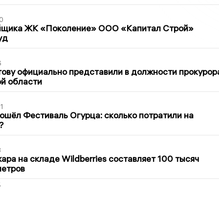
0
йщика ЖК «Поколение» ООО «Капитал Строй»
уд
6
ову официально представили в должности прокурор
й области
1
ошёл Фестиваль Огурца: сколько потратили на
?
3
ра на складе Wildberries составляет 100 тысяч
метров
2