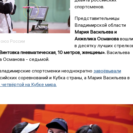
спортсменов.
Представительницы
Владимирской области
Мария Васильева и
Анжелика Османова
вошл
Союз России
в десятку лучших стрелко
Винтовка пневматическая, 10 метров, женщины».
Васильева
 а Османова - седьмой.
 владимирские спортсменки неоднократно
завоёвывали
ийских соревнований и Кубка страны, а Мария Васильева в
 четвёртой на Кубке мира.