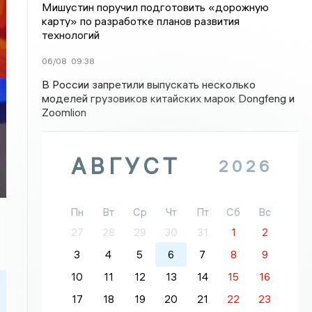
Мишустин поручил подготовить «дорожную
карту» по разработке планов развития
технологий
06/08
09:38
В России запретили выпускать несколько
моделей грузовиков китайских марок Dongfeng и
Zoomlion
АВГУСТ
2026
Пн
Вт
Ср
Чт
Пт
Сб
Вс
27
28
29
30
31
1
2
3
4
5
6
7
8
9
10
11
12
13
14
15
16
17
18
19
20
21
22
23