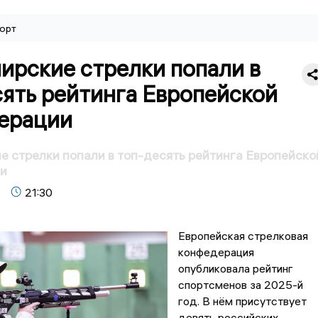
орт
ирские стрелки попали в
ять рейтинга Европейской
ерации
 стрелки попали в топ-десять рейтинга Европейско
и
21:30
Европейская стрелковая
конфедерация
опубликовала рейтинг
спортсменов за 2025-й
год. В нём присутствует
девять российских