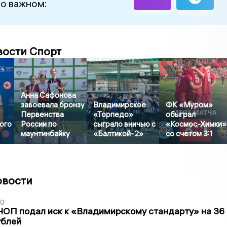
 о важном:
вости Спорт
Анна Сафонова
завоевала бронзу
Владимирское
ФК «Муром»
Первенства
«Торпедо»
обыграл
ого
России по
сыграло вничью с
«Космос-Химки»
маунтинбайку
«Балтикой-2»
со счётом 3:1
овости
30
ЧОП подал иск к «Владимирскому стандарту» на 36
ублей