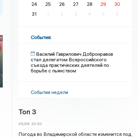
24
25
26
27
28
29
30
31
1
2
3
4
5
6
События
:
Василий Гаврилович Добронравов
стал делегатом Всероссийского
съезда практических деятелей по
борьбе с пьянством
События недели
Топ 3
05/08
20:00
Погода во Владимирской области изменится под