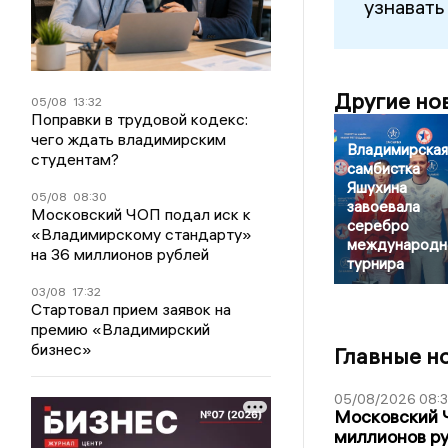
узнавать
Другие но
05/08
13:32
Поправки в трудовой кодекс:
чего ждать владимирским
Владимирская
студентам?
самбистка
Яшухина
05/08
08:30
завоевала
Московский ЧОП подал иск к
серебро
«Владимирскому стандарту»
международн
на 36 миллионов рублей
турнира
03/08
17:32
Стартовал прием заявок на
премию «Владимирский
бизнес»
Главные н
05/08/2026 08:
Московский 
миллионов р