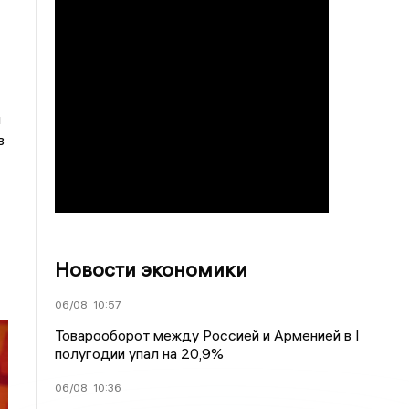
и
в
Новости экономики
06/08
10:57
Товарооборот между Россией и Арменией в I
полугодии упал на 20,9%
06/08
10:36