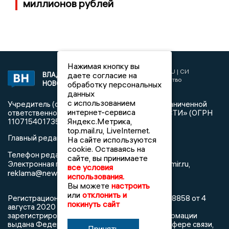
миллионов рублей
Нажимая кнопку вы
2017 © NEWSVLADIMIR.RU | СИ
даете согласие на
ВЛАДИМИРСКИЕ
«Информационное агентство
НОВОСТИ
обработку персональных
Владимирские новости»
данных
с использованием
Учредитель (соучредители): Общество с ограниченной
интернет-сервиса
ответственностью «РЕГИОНАЛЬНЫЕ НОВОСТИ» (ОГРН
Яндекс.Метрика,
1107154017354)
top.mail.ru, LiveInternet.
Главный редактор: Мазов С. А.
На сайте используются
cookie. Оставаясь на
8 (4922) 666916
Телефон редакции:
сайте, вы принимаете
info@newsvladimir.ru
Электронная почта редакции:
,
все условия
reklama@newsvladimir.ru
использования.
Вы можете
настроить
или
отклонить и
Регистрационный номер: серия Эл № ФС77-78858 от 4
покинуть сайт
августа 2020 г. согласно выписке из реестра
зарегистрированных средств массовой информации
выдана Федеральной службой по надзору в сфере связи,
Принять