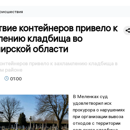
оисшествия
вие контейнеров привело к
лению кладбища во
ирской области
онтейнеров привело к захламлению кладбища в
м районе
01:00
В Меленках суд
удовлетворил иск
прокурора о нарушениях
при организации вывоза
отходов с территории
сельского кладбища.