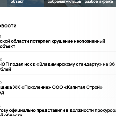
объект
собрания жильцов
разбое и краже
овости
4
ской области потерпел крушение неопознанный
 объект
30
ЧОП подал иск к «Владимирскому стандарту» на 36
ублей
0
йщика ЖК «Поколение» ООО «Капитал Строй»
уд
6
ову официально представили в должности прокурор
й области