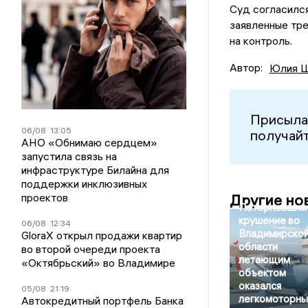
Суд согласилс
заявленные тре
на контроль.
Автор:
Юлия Ш
Присыла
06/08
13:05
получайт
АНО «Обнимаю сердцем»
запустила связь на
инфраструктуре Билайна для
поддержки инклюзивных
проектов
Другие но
Потерпевшим
крушение во
06/08
12:34
Владимирско
GloraX открыл продажи квартир
области
во второй очереди проекта
летающим
«Октябрьский» во Владимире
объектом
оказался
05/08
21:19
легкомоторны
Автокредитный портфель Банка