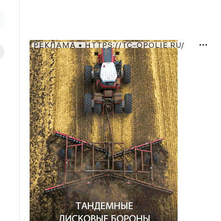
РЕКЛАМА • HTTPS://TC-OPOLIE.RU/