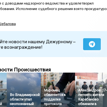
я с доводами надзорного ведомства и удовлетворил
бования. Исполнение судебного решения взято прокуратуро
ебалова
йте новости нашему Дежурному –
е вознаграждение!
вости Происшествия
й
Муромец
Александров: 17
Во Владимирской
обвиняется в
летнего жителя
области упал
подделке
Карабаново
й
неопознанный
протокола
обвинили в