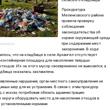
Прокуратура
Меленковского района
провела проверку
соблюдения
законодательства об
охране окружающей сред
при содержании мест
едеврум
захоронения. В ходе
илось, что на кладбище в селе Архангел отсутствует
 контейнерная площадка для накопления твёрдых
тходов. Из-за этого мусор своевременно не вывозился, а
дбища оказалась захламлена.
явленные нарушения, орган местного самоуправления не
имых мер для их устранения. В связи с этим прокурор
д с иском, потребовав обязать администрацию
 округа оборудовать место для накопления отходов в
 установленными нормами.