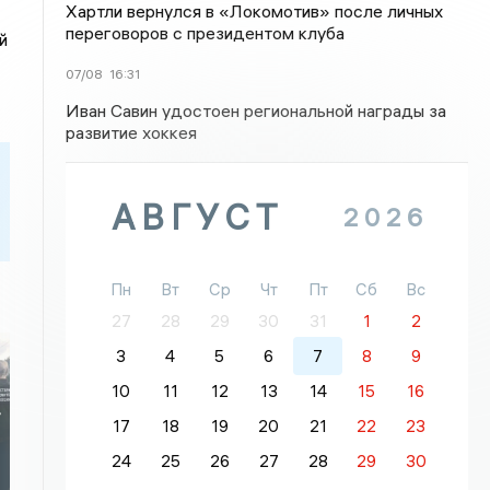
Хартли вернулся в «Локомотив» после личных
переговоров с президентом клуба
й
07/08
16:31
Иван Савин удостоен региональной награды за
развитие хоккея
АВГУСТ
2026
Пн
Вт
Ср
Чт
Пт
Сб
Вс
27
28
29
30
31
1
2
3
4
5
6
7
8
9
10
11
12
13
14
15
16
-
17
18
19
20
21
22
23
24
25
26
27
28
29
30