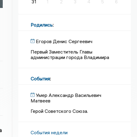
31
1
2
3
4
5
6
Родились
:
Егоров Денис Сергеевич
Первый Заместитель Главы
администрации города Владимира
События
:
Умер Александр Васильевич
Матвеев
Герой Советского Союза.
а
События недели