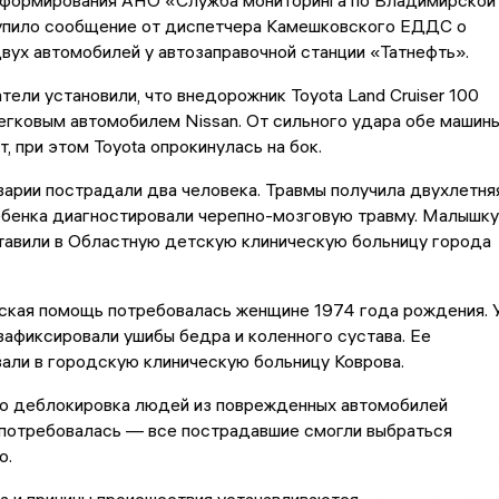
 формирования АНО «Служба мониторинга по Владимирской
упило сообщение от диспетчера Камешковского ЕДДС о
вух автомобилей у автозаправочной станции «Татнефть».
тели установили, что внедорожник Toyota Land Cruiser 100
егковым автомобилем Nissan. От сильного удара обе машин
, при этом Toyota опрокинулась на бок.
варии пострадали два человека. Травмы получила двухлетня
ебенка диагностировали черепно-мозговую травму. Малышку
тавили в Областную детскую клиническую больницу города
ская помощь потребовалась женщине 1974 года рождения. 
афиксировали ушибы бедра и коленного сустава. Ее
али в городскую клиническую больницу Коврова.
то деблокировка людей из поврежденных автомобилей
 потребовалась — все пострадавшие смогли выбраться
о.