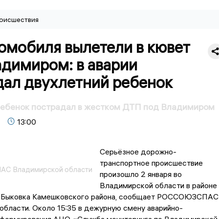
оисшествия
омобиля вылетели в кювет
адимиром: в аварии
дал двухлетний ребенок
ребенок пострадал в жестком ДТП под Владимиром
13:00
Серьёзное дорожно-
транспортное происшествие
С Владимирской области
произошло 2 января во
Владимирской области в районе
 Быковка Камешковского района, сообщает РОССОЮЗСПАС
бласти. Около 15:35 в дежурную смену аварийно-