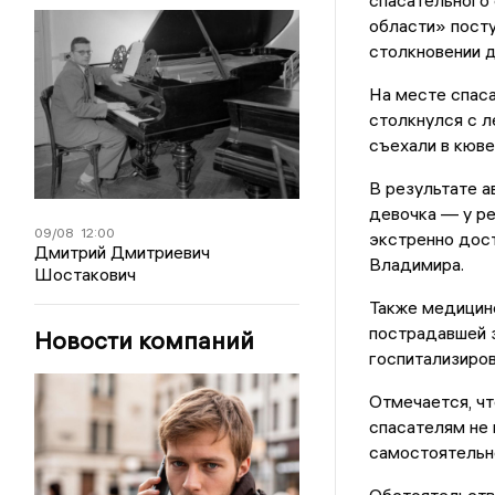
спасательного
области» пост
столкновении д
На месте спаса
столкнулся с л
съехали в кювет
В результате а
девочка — у р
09/08
12:00
экстренно дос
Дмитрий Дмитриевич
Владимира.
Шостакович
Также медицин
пострадавшей з
Новости компаний
госпитализиров
Отмечается, ч
спасателям не
самостоятельн