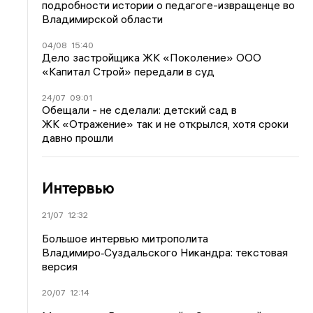
подробности истории о педагоге-извращенце во
Владимирской области
04/08
15:40
Дело застройщика ЖК «Поколение» ООО
«Капитал Строй» передали в суд
24/07
09:01
Обещали - не сделали: детский сад в
ЖК «Отражение» так и не открылся, хотя сроки
давно прошли
Интервью
21/07
12:32
Большое интервью митрополита
Владимиро‑Суздальского Никандра: текстовая
версия
20/07
12:14