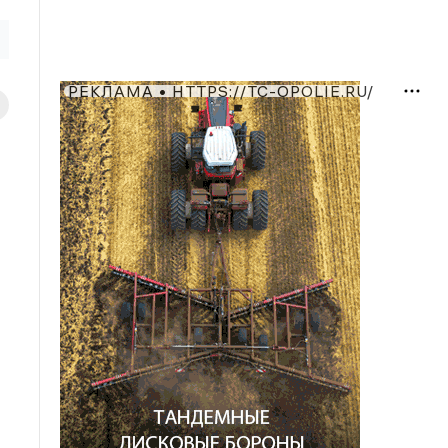
РЕКЛАМА • HTTPS://TC-OPOLIE.RU/