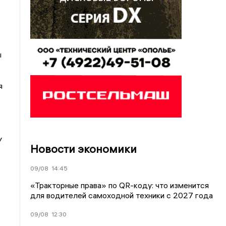
ы
я
У
Новости экономики
09/08
14:45
«Тракторные права» по QR-коду: что изменится
для водителей самоходной техники с 2027 года
09/08
12:30