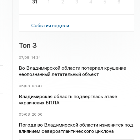
31
1
2
3
4
5
6
События недели
Топ 3
07/08
14:34
Во Владимирской области потерпел крушение
неопознанный летательный объект
06/08
08:47
Владимирская область подверглась атаке
украинских БПЛА
05/08
20:00
Погода во Владимирской области изменится под
влиянием североатлантического циклона