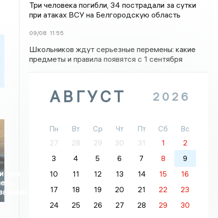
Три человека погибли, 34 пострадали за сутки
при атаках ВСУ на Белгородскую область
09/08
11:55
Школьников ждут серьезные перемены: какие
предметы и правила появятся с 1 сентября
АВГУСТ
2026
Пн
Вт
Ср
Чт
Пт
Сб
Вс
27
28
29
30
31
1
2
3
4
5
6
7
8
9
и прав
10
11
12
13
14
15
16
ей с
17
18
19
20
21
22
23
заниями
24
25
26
27
28
29
30