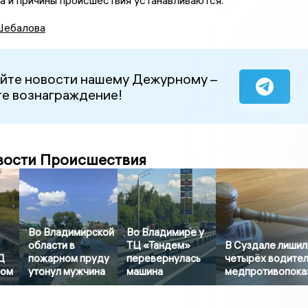
 и причины происшествия устанавливаются.
ебалова
йте новости нашему Дежурному –
е вознаграждение!
вости Происшествия
Во Владимирской
Во Владимире у
области в
ТЦ «Тандем»
В Суздале лишил
Д
пожарном пруду
перевернулась
четырёх водител
ром
утонул мужчина
машина
медпротивопока