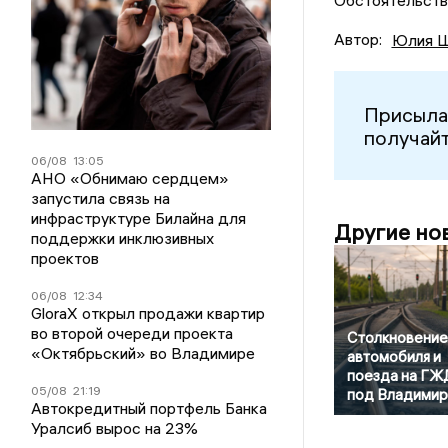
Обстоятельства
Автор:
Юлия Ш
Присыла
получайт
06/08
13:05
АНО «Обнимаю сердцем»
запустила связь на
инфраструктуре Билайна для
Другие но
поддержки инклюзивных
проектов
06/08
12:34
GloraX открыл продажи квартир
во второй очереди проекта
Столкновение
«Октябрьский» во Владимире
автомобиля и
поезда на ГЖ
05/08
21:19
под Владими
Автокредитный портфель Банка
Уралсиб вырос на 23%